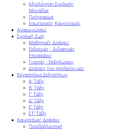
Αξιολόγηση Σχολικής
Μονάδας
Πρόγραμμα
Εσωτερικός Κανονισμός
Ανακοινώσεις
Σχολική Ζωή
Μαθητικές Δράσεις
Εκδρομές - Διδακτικές
Επισκέψεις
Γιορτές - Εκδηλώσεις
Δράσεις του σχολείου μας
Εργαστήρια Δεξιοτήτων
Α' Τάξη
Β' Τάξη
Γ' Τάξη
Δ' Τάξη
Ε' Τάξη
ΣΤ' Τάξη
Καινοτόμες Δράσεις
Περιβαλλοντική