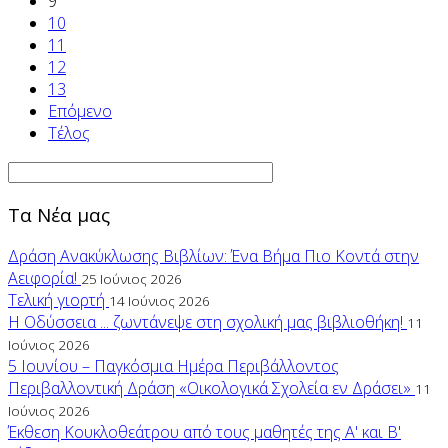
9
10
11
12
13
Επόμενο
Τέλος
Τα Νέα μας
Δράση Ανακύκλωσης Βιβλίων: Ένα Βήμα Πιο Κοντά στην
Αειφορία!
25 Ιούνιος 2026
Τελική γιορτή
14 Ιούνιος 2026
Η Οδύσσεια ... ζωντάνεψε στη σχολική μας βιβλιοθήκη!
11
Ιούνιος 2026
5 Ιουνίου – Παγκόσμια Ημέρα Περιβάλλοντος
Περιβαλλοντική Δράση «Οικολογικά Σχολεία εν Δράσει»
11
Ιούνιος 2026
Έκθεση Κουκλοθεάτρου από τους μαθητές της Α' και Β'