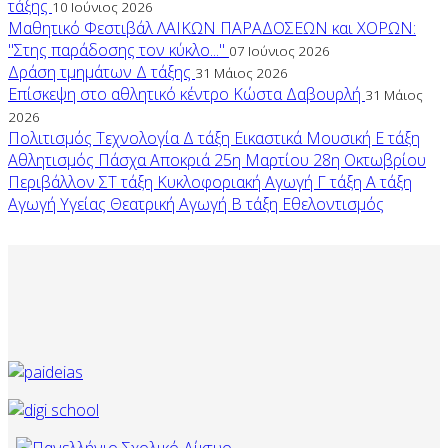
τάξης
10 Ιούνιος 2026
Μαθητικό Φεστιβάλ ΛΑΙΚΩΝ ΠΑΡΑΔΟΣΕΩΝ και ΧΟΡΩΝ:
"Στης παράδοσης τον κύκλο..."
07 Ιούνιος 2026
Δράση τμημάτων Δ τάξης
31 Μάιος 2026
Επίσκεψη στο αθλητικό κέντρο Κώστα Δαβουρλή
31 Μάιος
2026
Πολιτισμός
Τεχνολογία
Δ τάξη
Εικαστικά
Μουσική
Ε τάξη
Αθλητισμός
Πάσχα
Αποκριά
25η Μαρτίου
28η Οκτωβρίου
Περιβάλλον
ΣΤ τάξη
Κυκλοφοριακή Αγωγή
Γ τάξη
Α τάξη
Αγωγή Υγείας
Θεατρική Αγωγή
Β τάξη
Εθελοντισμός