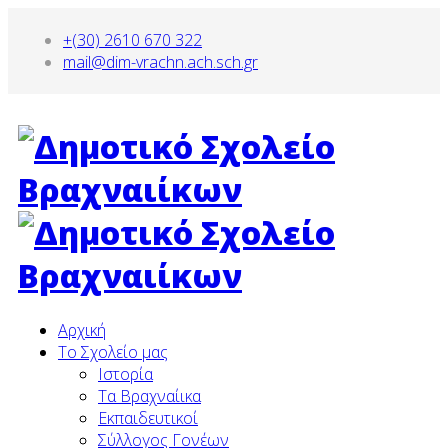
+(30) 2610 670 322
mail@dim-vrachn.ach.sch.gr
Αρχική
To Σχολείο μας
Ιστορία
Τα Βραχναίικα
Εκπαιδευτικοί
Σύλλογος Γονέων