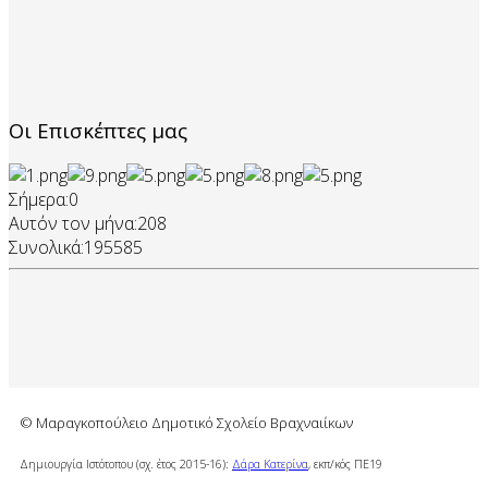
Οι Επισκέπτες μας
Σήμερα:
0
Αυτόν τον μήνα:
208
Συνολικά:
195585
© Μαραγκοπούλειο Δημοτικό Σχολείο Βραχναιίκων
Δημιουργία Ιστότοπου (σχ. έτος 2015-16):
Δάρα Κατερίνα
, εκπ/κός ΠΕ19