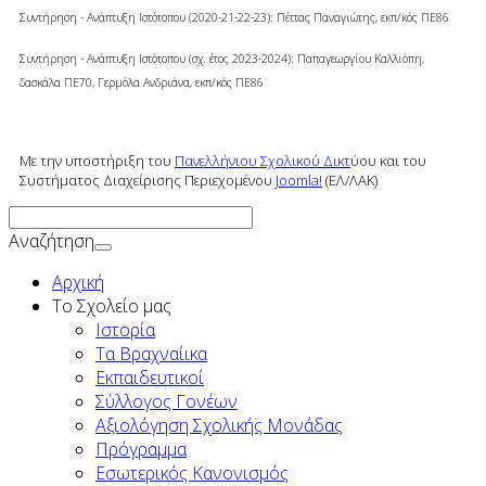
Συντήρηση - Ανάπτυξη Ιστότοπου (2020-21-22-23): Πέττας Παναγιώτης, εκπ/κός ΠΕ86
Συντήρηση - Ανάπτυξη Ιστότοπου (σχ. έτος 2023-2024): Παπαγεωργίου Καλλιόπη,
δασκάλα ΠΕ70, Γερμόλα Ανδριάνα,
εκπ/κός ΠΕ86
Με την υποστήριξη του
Πανελλήνιου Σχολικού Δικτ
ύου και του
Συστήματος Διαχείρισης Περιεχομένου
Joomla!
(ΕΛ/ΛΑΚ)
Αναζήτηση
Αρχική
To Σχολείο μας
Ιστορία
Τα Βραχναίικα
Εκπαιδευτικοί
Σύλλογος Γονέων
Αξιολόγηση Σχολικής Μονάδας
Πρόγραμμα
Εσωτερικός Κανονισμός