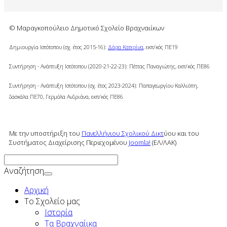
© Μαραγκοπούλειο Δημοτικό Σχολείο Βραχναιίκων
Δημιουργία Ιστότοπου (σχ. έτος 2015-16):
Δάρα Κατερίνα
, εκπ/κός ΠΕ19
Συντήρηση - Ανάπτυξη Ιστότοπου (2020-21-22-23): Πέττας Παναγιώτης, εκπ/κός ΠΕ86
Συντήρηση - Ανάπτυξη Ιστότοπου (σχ. έτος 2023-2024): Παπαγεωργίου Καλλιόπη,
δασκάλα ΠΕ70, Γερμόλα Ανδριάνα,
εκπ/κός ΠΕ86
Με την υποστήριξη του
Πανελλήνιου Σχολικού Δικτ
ύου και του
Συστήματος Διαχείρισης Περιεχομένου
Joomla!
(ΕΛ/ΛΑΚ)
Αναζήτηση
Αρχική
To Σχολείο μας
Ιστορία
Τα Βραχναίικα