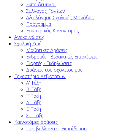
Εκπαιδευτικοί
Σύλλογος Γονέων
Αξιολόγηση Σχολικής Μονάδας
Πρόγραμμα
Εσωτερικός Κανονισμός
Ανακοινώσεις
Σχολική Ζωή
Μαθητικές Δράσεις
Εκδρομές - Διδακτικές Επισκέψεις
Γιορτές - Εκδηλώσεις
Δράσεις του σχολείου μας
Εργαστήρια Δεξιοτήτων
Α' Τάξη
Β' Τάξη
Γ' Τάξη
Δ' Τάξη
Ε' Τάξη
ΣΤ' Τάξη
Καινοτόμες Δράσεις
Περιβαλλοντική Εκπαίδευση