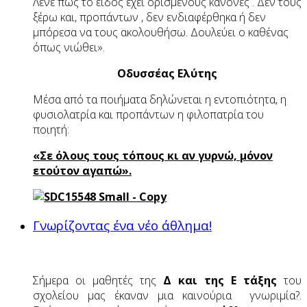
Λένε πως το είδος έχει ορισμένους κανόνες . Δεν τους
ξέρω και, προπάντων , δεν ενδιαφέρθηκα ή δεν
μπόρεσα να τους ακολουθήσω. Δουλεύει ο καθένας
όπως νιώθει».
Οδυσσέας Ελύτης
Μέσα από τα ποιήματα δηλώνεται η εντοπιότητα, η
φυσιολατρία και προπάντων η φιλοπατρία του
ποιητή:
«Σε όλους τους τόπους κι αν γυρνώ, μόνον
ετούτον αγαπώ».
Γνωρίζοντας ένα νέο άθλημα!
Σήμερα οι μαθητές της
Δ και της Ε τάξης
του
σχολείου μας έκαναν μια καινούρια γνωριμία?.