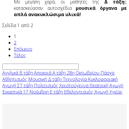
Με μεγάλη χαρά, οι μαθητές της
Δ τάξη
ς
κατασκεύασαν αυτοσχέδια
μουσικά όργανα με
απλά ανακυκλώσιμα υλικά!
Σελίδα 1 από 2
1
2
Επόμενο
Τέλος
Αγγλικά
Β τάξη
Αποκριά
Α τάξη
28η Οκτωβρίου
Πάσχα
Αθλητισμός
Μουσική
Δ τάξη
Τεχνολογία
Κυκλοφοριακή
Αγωγή
ΣΤ τάξη
Πολιτισμός
Χριστούγεννα
Θεατρική Αγωγή
Εικαστικά
17 Νοέμβρη
Ε τάξη
Εθελοντισμός
Αγωγή Υγείας