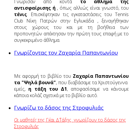
Γνώρισαν από κοντά
το άθλημα της
αντισφαίρισης ή
, όπως αλλιώς είναι γνωστό, του
τένις
. Επισκέφτηκαν τις εγκαταστάσεις του Tennis
Club Νίκη Πατρών στην Εγλυκάδα , ξεναγήθηκαν
στους χώρους του και με τη βοήθεια των
προπονητών απέκτησαν την πρώτη τους επαφή με το
συγκεκριμένο άθλημα.
Γνωρίζοντας τον Ζαχαρία Παπαντωνίου
Με αφορμή το βιβλίο του
Ζαχαρία Παπαντωνίου
τα "Ψηλά βουνά"
, που διαβάσαμε τα Χριστούγεννα
εμείς,
η τάξη του Δ1
, αποφασίσαμε να κάνουμε
κάποια κολάζ σχετικά με το βιβλίο αυτό.
Γνωρίζω το δάσος της Στροφυλιάς
Οι μαθητές
της Γ΄
και Δ΄Τάξης γνωρίζουν το δάσος της
Στροφυλιάς