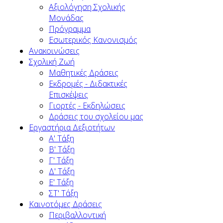
Αξιολόγηση Σχολικής
Μονάδας
Πρόγραμμα
Εσωτερικός Κανονισμός
Ανακοινώσεις
Σχολική Ζωή
Μαθητικές Δράσεις
Εκδρομές - Διδακτικές
Επισκέψεις
Γιορτές - Εκδηλώσεις
Δράσεις του σχολείου μας
Εργαστήρια Δεξιοτήτων
Α' Τάξη
Β' Τάξη
Γ' Τάξη
Δ' Τάξη
Ε' Τάξη
ΣΤ' Τάξη
Καινοτόμες Δράσεις
Περιβαλλοντική