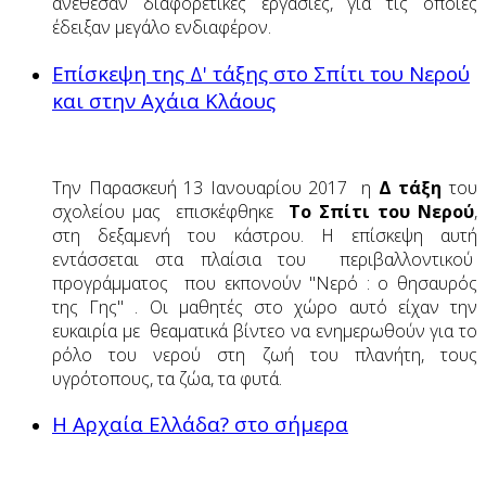
ανέθεσαν διαφορετικές εργασίες, για τις οποίες
έδειξαν μεγάλο ενδιαφέρον.
Επίσκεψη της Δ' τάξης στο Σπίτι του Νερού
και στην Αχάια Κλάους
Την Παρασκευή 13 Ιανουαρίου 2017 η
Δ τάξη
του
σχολείου μας επισκέφθηκε
Το Σπίτι του Νερού
,
στη δεξαμενή του κάστρου. Η επίσκεψη αυτή
εντάσσεται στα πλαίσια του περιβαλλοντικού
προγράμματος που εκπονούν "Νερό : ο θησαυρός
της Γης" . Οι μαθητές στο χώρο αυτό είχαν την
ευκαιρία με θεαματικά βίντεο να ενημερωθούν για το
ρόλο του νερού στη ζωή του πλανήτη, τους
υγρότοπους, τα ζώα, τα φυτά.
Η Αρχαία Ελλάδα? στο σήμερα