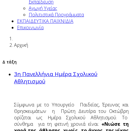
Εκπαίδευση
Αγωγή Υγείας
Πολιτιστικά Προγράμματα
ΕΚΠΑΙΔΕΥΤΙΚΑ ΠΑΙΧΝΙΔΙΑ
Επικοινωνία
Αρχική
Δ τάξη
3η Πανελλήνια Ημέρα Σχολικού
Αθλητισμού
Σύμφωνα με το Υπουργείο Παιδείας, Έρευνας και
Θρησκευμάτων η Πρώτη Δευτέρα του Οκτώβρη
ορίζεται ως Ημέρα Σχολικού Αθλητισμού. Το
σύνθημα για τη φετινή χρονιά είναι:
«Νιώσε τη
χαρά της άθλησης χωρίς το άγχος της νίκης