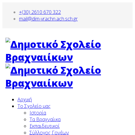
+(30) 2610 670 322
mail@dim-vrachn.ach.sch.gr
Αρχική
To Σχολείο μας
Ιστορία
Τα Βραχναίικα
Εκπαιδευτικοί
Σύλλογος Γονέων