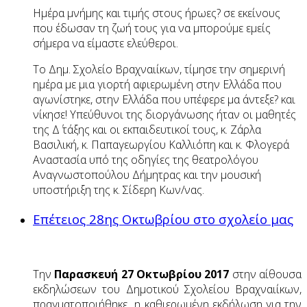
Ημέρα μνήμης και τιμής στους ήρωες? σε εκείνους
που έδωσαν τη ζωή τους για να μπορούμε εμείς
σήμερα να είμαστε ελεύθεροι.
Το Δημ. Σχολείο Βραχναιίκων, τίμησε την σημερινή
ημέρα με μια γιορτή αφιερωμένη στην Ελλάδα που
αγωνίστηκε, στην Ελλάδα που υπέφερε μα άντεξε
?
και
νίκησε! Υπεύθυνοι της διοργάνωσης ήταν οι μαθητές
της Δ΄ τάξης και οι εκπαιδευτικοί τους, κ. Ζάρλα
Βασιλική, κ. Παπαγεωργίου Καλλιόπη και κ. Φλογερά
Αναστασία υπό της οδηγίες της θεατρολόγου
Αναγνωστοπούλου Δήμητρας και την μουσική
υποστήριξη της κ. Σίδερη Κων/νας.
Επέτειος 28ης Οκτωβρίου στο σχολείο μας
Tην
Παρασκευή 27 Οκτωβρίου 2017
στην αίθουσα
εκδηλώσεων του Δημοτικού Σχολείου Βραχναιίκων,
πραγματοποιήθηκε η καθιερωμένη εκδήλωση για την