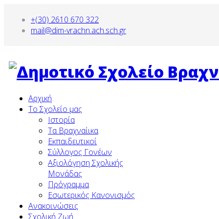
+(30) 2610 670 322
mail@dim-vrachn.ach.sch.gr
Αρχική
To Σχολείο μας
Ιστορία
Τα Βραχναίικα
Εκπαιδευτικοί
Σύλλογος Γονέων
Αξιολόγηση Σχολικής
Μονάδας
Πρόγραμμα
Εσωτερικός Κανονισμός
Ανακοινώσεις
Σχολική Ζωή