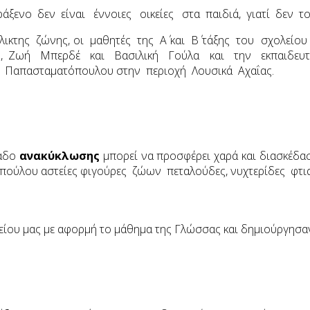
αράξενο δεν είναι έννοιες οικείες στα παιδιά, γιατί δεν 
κτης ζώνης, οι μαθητές της Α΄ και Β΄ τάξης του σχολείου
ου, Ζωή Μπερδέ και Βασιλική Γούλα και την εκπαιδευτι
η Παπασταματόπουλου στην περιοχή Λουσικά Αχαΐας.
κάδο
ανακύκλωσης
μπορεί να προσφέρει χαρά και διασκέδασ
ροπούλου αστείες φιγούρες ζώων πεταλούδες, νυχτερίδες φτια
λείου μας με αφορμή το μάθημα της Γλώσσας και δημιούργησα