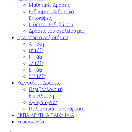
Μαθητικές Δράσεις
Εκδρομές - Διδακτικές
Επισκέψεις
Γιορτές - Εκδηλώσεις
Δράσεις του σχολείου μας
Εργαστήρια Δεξιοτήτων
Α' Τάξη
Β' Τάξη
Γ' Τάξη
Δ' Τάξη
Ε' Τάξη
ΣΤ' Τάξη
Καινοτόμες Δράσεις
Περιβαλλοντική
Εκπαίδευση
Αγωγή Υγείας
Πολιτιστικά Προγράμματα
ΕΚΠΑΙΔΕΥΤΙΚΑ ΠΑΙΧΝΙΔΙΑ
Επικοινωνία