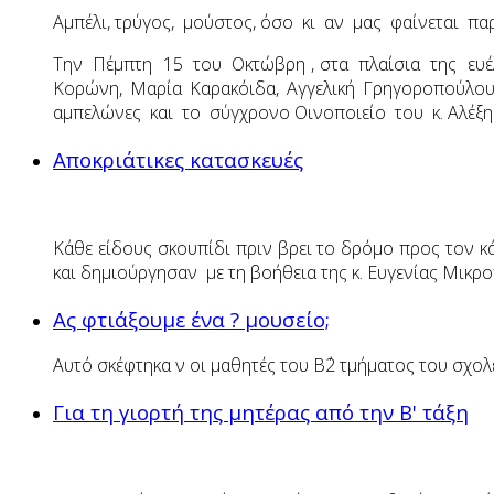
Αμπέλι, τρύγος, μούστος, όσο κι αν μας φαίνεται π
Την Πέμπτη 15 του Οκτώβρη , στα πλαίσια της ευέλι
Κορώνη, Μαρία Καρακόιδα, Αγγελική Γρηγοροπούλ
αμπελώνες και το σύγχρονο Οινοποιείο του κ. Αλέξ
Αποκριάτικες κατασκευές
Κάθε είδους σκουπίδι πριν βρει το δρόμο προς τον 
και δημιούργησαν με τη βοήθεια της κ. Ευγενίας Μικ
Ας φτιάξουμε ένα ? μουσείο;
Αυτό σκέφτηκα ν οι μαθητές του Β΄2 τμήματος του σχο
Για τη γιορτή της μητέρας από την Β' τάξη