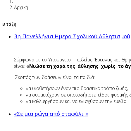
Αρχική
Β τάξη
3η Πανελλήνια Ημέρα Σχολικού Αθλητισμού
Σύμφωνα με το Υπουργείο Παιδείας, Έρευνας και Θρ
είναι:
«Νιώσε τη χαρά της άθλησης χωρίς το άγχ
Σκοπός των δράσεων είναι τα παιδιά:
να υιοθετήσουν έναν πιο δραστικό τρόπο ζωής,
να συμμετέχουν σε οποιοδήποτε είδος φυσικής δ
να καλλιεργήσουν και να ενισχύσουν την ευεξία
«Σε μια ρώγα από σταφύλι..»