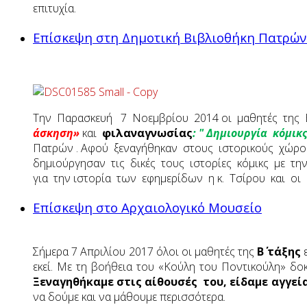
επιτυχία.
Επίσκεψη στη Δημοτική Βιβλιοθήκη Πατρών
Την Παρασκευή 7 Νοεμβρίου 2014 οι μαθητές της Β
άσκηση»
και
φιλαναγνωσίας
: " Δημιουργία κόμικς
Πατρών . Αφού ξεναγήθηκαν στους ιστορικούς χώρου
δημιούργησαν τις δικές τους ιστορίες κόμικς με τη
για την ιστορία των εφημερίδων η κ. Τσίρου και ο
Επίσκεψη στο Αρχαιολογικό Μουσείο
Σήμερα 7 Απριλίου 2017 όλοι οι μαθητές της
Β΄ τάξης
εκεί. Με τη βοήθεια του «Κούλη του Ποντικούλη»
δοκ
Ξεναγηθήκαμε στις αίθουσές
του, είδαμε αγγε
να δούμε και να μάθουμε περισσότερα.