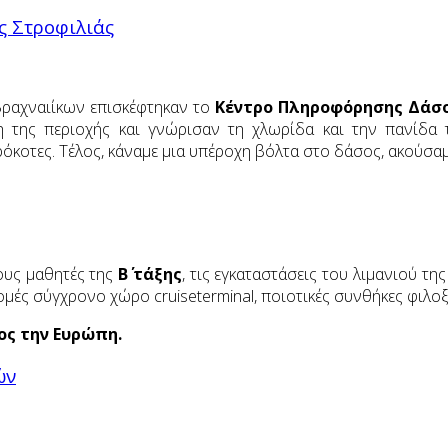
ς Στροφιλιάς
Βραχναιίκων επισκέφτηκαν το
Κέντρο Πληροφόρησης Δάσο
η της περιοχής και γνώρισαν τη χλωρίδα και την πανίδα 
ρόκοτες. Τέλος, κάναμε μια υπέροχη βόλτα στο δάσος, ακούσα
τους μαθητές της
Β΄ τάξης
, τις εγκαταστάσεις του λιμανιού τη
μές σύγχρονο χώρο cruiseterminal, ποιοτικές συνθήκες φιλοξε
ος την Ευρώπη.
ών