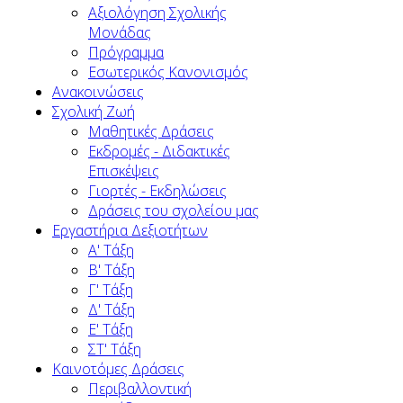
Αξιολόγηση Σχολικής
Μονάδας
Πρόγραμμα
Εσωτερικός Κανονισμός
Ανακοινώσεις
Σχολική Ζωή
Μαθητικές Δράσεις
Εκδρομές - Διδακτικές
Επισκέψεις
Γιορτές - Εκδηλώσεις
Δράσεις του σχολείου μας
Εργαστήρια Δεξιοτήτων
Α' Τάξη
Β' Τάξη
Γ' Τάξη
Δ' Τάξη
Ε' Τάξη
ΣΤ' Τάξη
Καινοτόμες Δράσεις
Περιβαλλοντική