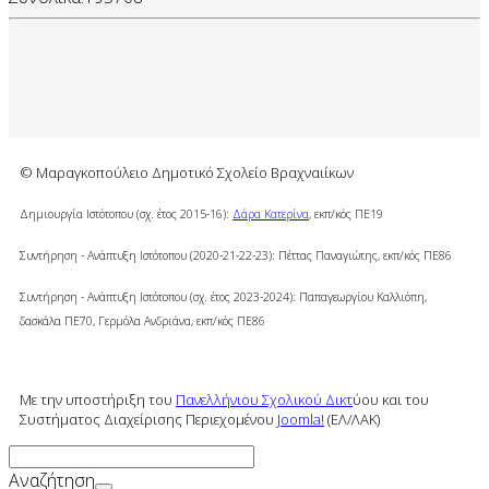
© Μαραγκοπούλειο Δημοτικό Σχολείο Βραχναιίκων
Δημιουργία Ιστότοπου (σχ. έτος 2015-16):
Δάρα Κατερίνα
, εκπ/κός ΠΕ19
Συντήρηση - Ανάπτυξη Ιστότοπου (2020-21-22-23): Πέττας Παναγιώτης, εκπ/κός ΠΕ86
Συντήρηση - Ανάπτυξη Ιστότοπου (σχ. έτος 2023-2024): Παπαγεωργίου Καλλιόπη,
δασκάλα ΠΕ70, Γερμόλα Ανδριάνα,
εκπ/κός ΠΕ86
Με την υποστήριξη του
Πανελλήνιου Σχολικού Δικτ
ύου και του
Συστήματος Διαχείρισης Περιεχομένου
Joomla!
(ΕΛ/ΛΑΚ)
Αναζήτηση