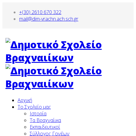
+(30) 2610 670 322
mail@dim-vrachn.ach.sch.gr
Αρχική
To Σχολείο μας
Ιστορία
Τα Βραχναίικα
Εκπαιδευτικοί
Σύλλογος Γονέων