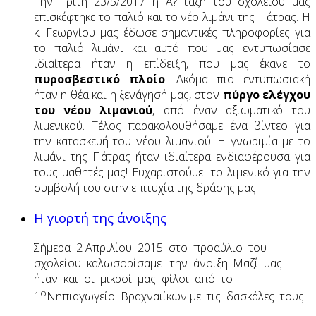
Την Τρίτη 23/5/2017 η Α? τάξη του σχολείου μας
επισκέφτηκε το παλιό και το νέο λιμάνι της Πάτρας. Η
κ. Γεωργίου μας έδωσε σημαντικές πληροφορίες για
το παλιό λιμάνι και αυτό που μας εντυπωσίασε
ιδιαίτερα ήταν η επίδειξη, που μας έκανε το
πυροσβεστικό πλοίο
. Ακόμα πιο εντυπωσιακή
ήταν η θέα και η ξενάγησή μας, στον
πύργο ελέγχου
του νέου λιμανιού
, από έναν αξιωματικό του
λιμενικού. Τέλος παρακολουθήσαμε ένα βίντεο για
την κατασκευή του νέου λιμανιού. Η γνωριμία με το
λιμάνι της Πάτρας ήταν ιδιαίτερα ενδιαφέρουσα για
τους μαθητές μας! Ευχαριστούμε το λιμενικό για την
συμβολή του στην επιτυχία της δράσης μας!
Η γιορτή της άνοιξης
Σήμερα 2 Απριλίου 2015 στο προαύλιο του
σχολείου καλωσορίσαμε την άνοιξη. Μαζί μας
ήταν και οι μικροί μας φίλοι από το
ο
1
Νηπιαγωγείο Βραχναιίκων με τις δασκάλες τους.