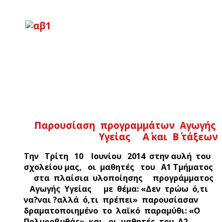
Παρουσίαση προγραμμάτων Αγωγής
Υγείας Α΄ και Β΄ τάξεων
Την Τρίτη 10 Ιουνίου 2014 στην αυλή του
σχολείου μας, οι μαθητές του Α1 Τμήματος
στα πλαίσια υλοποίησης προγράμματος
Αγωγής Υγείας με θέμα: «Δεν τρώω ό,τι
να?ναι ?αλλά ό,τι πρέπει» παρουσίασαν
δραματοποιημένο το λαϊκό παραμύθι: «Ο
Πολυροβυθάς» και οι μαθητές του Α2