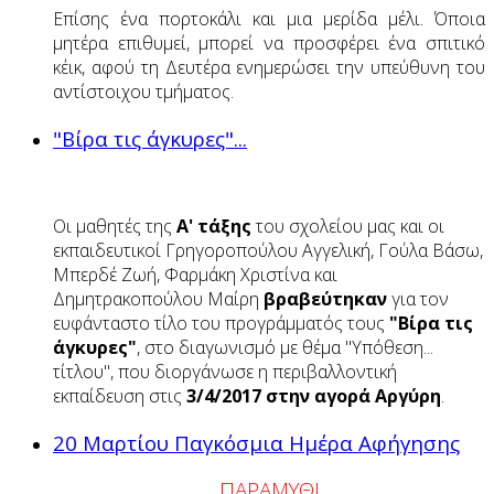
Επίσης ένα πορτοκάλι και μια μερίδα μέλι. Όποια
μητέρα επιθυμεί, μπορεί να προσφέρει ένα σπιτικό
κέικ, αφού τη Δευτέρα ενημερώσει την υπεύθυνη του
αντίστοιχου τμήματος.
"Βίρα τις άγκυρες"...
Οι μαθητές της
Α' τάξης
του σχολείου μας και οι
εκπαιδευτικοί Γρηγοροπούλου Αγγελική, Γούλα Βάσω,
Μπερδέ Ζωή, Φαρμάκη Χριστίνα και
Δημητρακοπούλου Μαίρη
βραβεύτηκαν
για τον
ευφάνταστο τίλο του προγράμματός τους
"Βίρα τις
άγκυρες"
, στο διαγωνισμό με θέμα "Υπόθεση...
τίτλου", που διοργάνωσε η περιβαλλοντική
εκπαίδευση στις
3/4/2017 στην αγορά Αργύρη
.
20 Μαρτίου Παγκόσμια Ημέρα Αφήγησης
ΠΑΡΑΜΥΘΙ