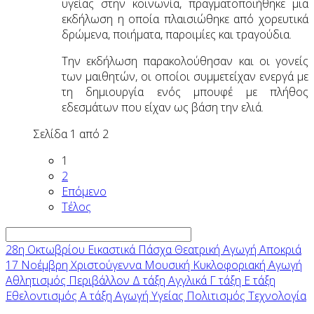
υγείας στην κοινωνία, πραγματοποιήθηκε μια
εκδήλωση η οποία πλαισιώθηκε από χορευτικά
δρώμενα, ποιήματα, παροιμίες και τραγούδια.
Την εκδήλωση παρακολούθησαν και οι γονείς
των μαιθητών, οι οποίοι συμμετείχαν ενεργά με
τη δημιουργία ενός μπουφέ με πλήθος
εδεσμάτων που είχαν ως βάση την ελιά.
Σελίδα 1 από 2
1
2
Επόμενο
Τέλος
28η Οκτωβρίου
Εικαστικά
Πάσχα
Θεατρική Αγωγή
Αποκριά
17 Νοέμβρη
Χριστούγεννα
Μουσική
Κυκλοφοριακή Αγωγή
Αθλητισμός
Περιβάλλον
Δ τάξη
Αγγλικά
Γ τάξη
Ε τάξη
Εθελοντισμός
Α τάξη
Αγωγή Υγείας
Πολιτισμός
Τεχνολογία