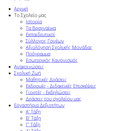
Αρχική
To Σχολείο μας
Ιστορία
Τα Βραχναίικα
Εκπαιδευτικοί
Σύλλογος Γονέων
Αξιολόγηση Σχολικής Μονάδας
Πρόγραμμα
Εσωτερικός Κανονισμός
Ανακοινώσεις
Σχολική Ζωή
Μαθητικές Δράσεις
Εκδρομές - Διδακτικές Επισκέψεις
Γιορτές - Εκδηλώσεις
Δράσεις του σχολείου μας
Εργαστήρια Δεξιοτήτων
Α' Τάξη
Β' Τάξη
Γ' Τάξη
Δ' Τάξη