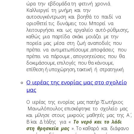
ώρα την εβδομάδα τη φετινή χρονιά.
Καλλιεργεί τη μνήμη και την
αυτοσυγκέντρωση και βοηθά το παιδί να
οριοθετεί τις δυνάμεις του. Μπορεί να
λειτουργήσει και ως εργαλείο αυτό-ρύθμισης,
καθώς μια παρτίδα σκάκι μοιάζει με την
πορεία μας μέσα στη ζωή: αναποδιές που
πρέπει να αντιμετωπίσουμε ,αποφάσεις που
πρέπει να πάρουμε , απογοητεύσεις που θα
δοκιμάσουμε, επιλογές που θα κάνουμε,
επίθεση ή υποχώρηση, τακτική ή στρατηγική.
Ο ιερέας της ενορίας μας στο σχολείο
μας
Ο ιερέας της ενορίας μας πατήρ ?Σωτήριος
Μανωλόπουλος επισκέφτηκε το σχολείο μας
και μίλησε στους μικρούς μαθητές μας της Α΄ ,
Β΄ και Δ΄ τάξης για «
Το νερό και το λάδι
στη
θρησκεία μας
». Το καθαρό και διάφανο