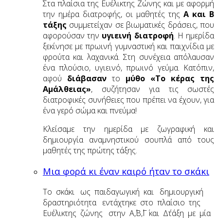
Στα πλαίσια της Ευέλικτης Ζώνης και με αφορμή
την ημέρα διατροφής, οι μαθητές της
Α και Β
τάξης
συμμετείχαν σε βιωματικές δράσεις, που
αφορούσαν την
υγιεινή διατροφή
. Η ημερίδα
ξεκίνησε με πρωινή γυμναστική και παιχνίδια με
φρούτα και λαχανικά. Στη συνέχεια απόλαυσαν
ένα πλούσιο, υγιεινό, πρωινό γεύμα. Κατόπιν,
αφού
διάβασαν
το
μύθο «Το κέρας της
Αμάλθειας»
, συζήτησαν για τις σωστές
διατροφικές συνήθειες που πρέπει να έχουν, για
ένα γερό σώμα και πνεύμα!
Κλείσαμε την ημερίδα με ζωγραφική και
δημιουργία αναμνηστικού σουπλά από τους
μαθητές της πρώτης τάξης.
Μια φορά κι έναν καιρό ήταν το σκάκι
Το σκάκι ως παιδαγωγική και δημιουργική
δραστηριότητα εντάχτηκε στο πλαίσιο της
Ευέλικτης ζώνης στην Α΄,Β΄,Γ΄ και Δ΄τάξη με μία