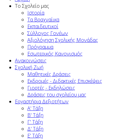
To Σχολείο μας
Ιστορία
Τα Βραχναίικα
Εκπαιδευτικοί
Σύλλογος Γονέων
Αξιολόγηση Σχολικής Μονάδας
Πρόγραμμα
Εσωτερικός Κανονισμός
Ανακοινώσεις
Σχολική Ζωή
Μαθητικές Δράσεις
Εκδρομές - Διδακτικές Επισκέψεις
Γιορτές - Εκδηλώσεις
Δράσεις του σχολείου μας
Εργαστήρια Δεξιοτήτων
Α' Τάξη
Β' Τάξη
Γ' Τάξη
Δ' Τάξη
Ε' Τάξη