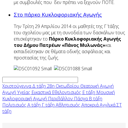
με συμβουλές που δεν πρέπει να ξεχνούν ΠΟΤΕ.
Στο πάρκο Κυκλοφοριακής Αγωγής
Την Τρίτη 29 Απριλίου 2014 οι μαθητές της Γ΄ τάξης
του σχολείου μας με τη συνοδεία των δασκάλων τους
επισκέφτηκαν το
Πάρκο Κυκλοφοριακής Αγωγής
του Δήμου Πατρέων «Πάνος Μυλωνάς»
και
εκπαιδεύτηκαν σε θέματα οδικής ασφάλειας και
προστασίας της ζωής.
Χριστούγεννα
Δ τάξη
28η Οκτωβρίου
Θεατρική Αγωγή
Αγωγή Υγείας
Εικαστικά
Εθελοντισμός
Ε τάξη
Μουσική
Κυκλοφοριακή Αγωγή
Περιβάλλον
Πάσχα
Β τάξη
Πολιτισμός
Α τάξη
Γ τάξη
Αθλητισμός
Αποκριά
Αγγλικά
ΣΤ
τάξη