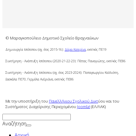
© Μαραγκοπούλειο Δημοτικό Σχολείο Βραχναιίκων
Δημιουργία Ιστότοπου (σχ. έτος 2015-16):
Δάρα Κατερίνα
, εκπ/κός ΠΕ19
Συντήρηση - Ανάπτυξη Ιστότοπου (2020-21-22-23): Πέττας Παναγιώτης, εκπ/κός ΠΕ86
Συντήρηση - Ανάπτυξη Ιστότοπου (σχ. έτος 2023-2024): Παπαγεωργίου Καλλιόπη,
δασκάλα ΠΕ70, Γερμόλα Ανδριάνα,
εκπ/κός ΠΕ86
Με την υποστήριξη του
Πανελλήνιου Σχολικού Δικτ
ύου και του
Συστήματος Διαχείρισης Περιεχομένου
Joomla!
(ΕΛ/ΛΑΚ)
Αναζήτηση
Αρχική