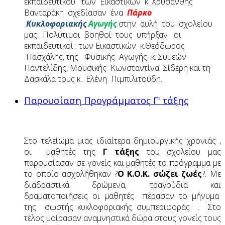
εκπαιδευτικού των Εικαστικών κ. Χρυσάνθης
Βανταράκη σχεδίασαν ένα
Πάρκο
Κυκλοφοριακής
Αγωγής
στην αυλή του σχολείου
μας. Πολύτιμοι βοηθοί τους υπήρξαν οι
εκπαιδευτικοί : των Εικαστικών κ.Θεόδωρος
Πασχάλης, της Φυσικής Αγωγής κ. Συμεών
Παντελίδης, Μουσικής Κωνσταντίνα Σίδερη και τη
Δασκάλα τους κ. Ελένη Πιμπιλιτούδη.
Παρουσίαση Προγράμματος Γ' τάξης
Στο τελείωμα μιας ιδιαίτερα δημιουργικής χρονιάς ,
οι μαθητές της
Γ τάξης
του σχολείου μας
παρουσίασαν σε γονείς και μαθητές το πρόγραμμα με
το οποίο ασχολήθηκαν ?
Ο Κ.Ο.Κ. σώζει ζωές
?. Με
διαδραστικά δρώμενα, τραγούδια και
δραματοποιήσεις οι μαθητές πέρασαν το μήνυμα
της σωστής κυκλοφοριακής συμπεριφοράς . Στο
τέλος μοίρασαν αναμνηστικά δώρα στους γονείς τους