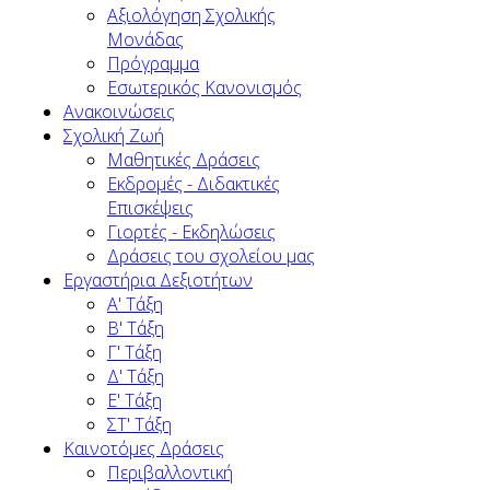
Αξιολόγηση Σχολικής
Μονάδας
Πρόγραμμα
Εσωτερικός Κανονισμός
Ανακοινώσεις
Σχολική Ζωή
Μαθητικές Δράσεις
Εκδρομές - Διδακτικές
Επισκέψεις
Γιορτές - Εκδηλώσεις
Δράσεις του σχολείου μας
Εργαστήρια Δεξιοτήτων
Α' Τάξη
Β' Τάξη
Γ' Τάξη
Δ' Τάξη
Ε' Τάξη
ΣΤ' Τάξη
Καινοτόμες Δράσεις
Περιβαλλοντική