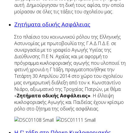
αυτή. Δημιούργησαν τη δική τους αφίσα, την οποία
μοίρασαν σε όλες τις τάξεις του σχολείου μας.
Ζητήματα οδικής Ασφάλειας
Στo πλαίσιο του κοινωνικού ρόλου της Ελληνικής
Αστυνομίας με πρωτοβουλία της Γ.Α.Δ.Π.Δ.Ε. σε
συνεργασία με το γραφείο Αγωγής Υγείας της
Διεύθυνσης Π.Ε Ν. Αχαΐας και με αφορμή το
πρόγραμμα κυκλοφοριακής αγωγής που υλοποιεί τη
φετινή χρονιά η Γ΄ τάξη, πραγματοποιήθηκε την
Τετάρτη 30 Απριλίου 2014 στο χώρο του σχολείου
μας ενημερωτική διάλεξη από τον κ. Κωνσταντίνο
Νιάρο, αξιωματικό της Τροχαίας Πατρών, με θέμα:
«
Ζητήματα οδικής Ασφάλειας»
. Η έλλειψη
κυκλοφοριακής Αγωγής και Παιδείας έχουν κρίσιμο
ρόλο στο ζήτημα της οδικής ασφάλειας.
Η Γ' τάξη στο Πάρκο Κυκλοφοριακής