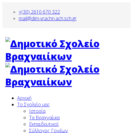
+(30) 2610 670 322
mail@dim-vrachn.ach.sch.gr
Αρχική
To Σχολείο μας
Ιστορία
Τα Βραχναίικα
Εκπαιδευτικοί
Σύλλογος Γονέων