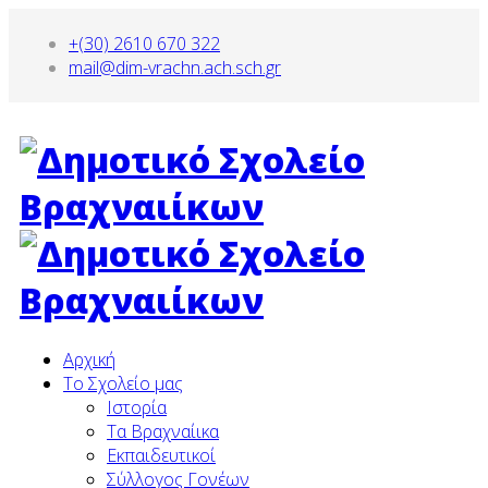
+(30) 2610 670 322
mail@dim-vrachn.ach.sch.gr
Αρχική
To Σχολείο μας
Ιστορία
Τα Βραχναίικα
Εκπαιδευτικοί
Σύλλογος Γονέων