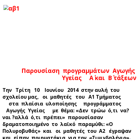
Παρουσίαση προγραμμάτων Αγωγής
Υγείας Α΄ και Β΄ τάξεων
Την Τρίτη 10 Ιουνίου 2014 στην αυλή του
σχολείου μας, οι μαθητές του Α1 Τμήματος
στα πλαίσια υλοποίησης προγράμματος
Αγωγής Υγείας με θέμα: «Δεν τρώω ό,τι να?
ναι ?αλλά ό,τι πρέπει» παρουσίασαν
δραματοποιημένο το λαϊκό παραμύθι: «Ο
Πολυροβυθάς» και οι μαθητές του Α2 έγραψαν
και είπαν ποιηματάκια για τον «Σιμιγδαλένιο».