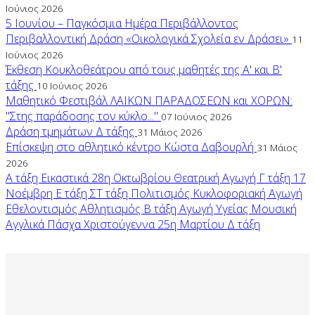
Ιούνιος 2026
5 Ιουνίου – Παγκόσμια Ημέρα Περιβάλλοντος
Περιβαλλοντική Δράση «Οικολογικά Σχολεία εν Δράσει»
11
Ιούνιος 2026
Έκθεση Κουκλοθεάτρου από τους μαθητές της Α' και Β'
τάξης
10 Ιούνιος 2026
Μαθητικό Φεστιβάλ ΛΑΙΚΩΝ ΠΑΡΑΔΟΣΕΩΝ και ΧΟΡΩΝ:
"Στης παράδοσης τον κύκλο..."
07 Ιούνιος 2026
Δράση τμημάτων Δ τάξης
31 Μάιος 2026
Επίσκεψη στο αθλητικό κέντρο Κώστα Δαβουρλή
31 Μάιος
2026
Α τάξη
Εικαστικά
28η Οκτωβρίου
Θεατρική Αγωγή
Γ τάξη
17
Νοέμβρη
Ε τάξη
ΣΤ τάξη
Πολιτισμός
Κυκλοφοριακή Αγωγή
Εθελοντισμός
Αθλητισμός
Β τάξη
Αγωγή Υγείας
Μουσική
Αγγλικά
Πάσχα
Χριστούγεννα
25η Μαρτίου
Δ τάξη