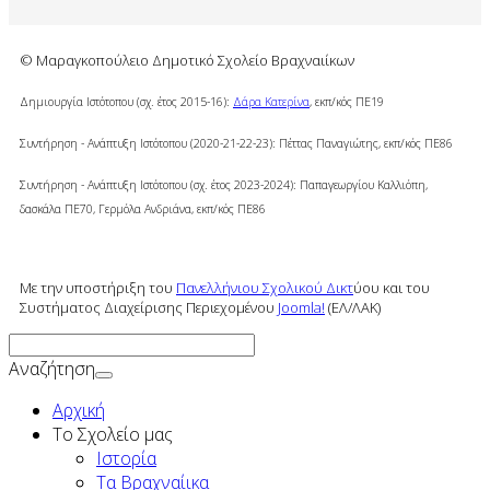
© Μαραγκοπούλειο Δημοτικό Σχολείο Βραχναιίκων
Δημιουργία Ιστότοπου (σχ. έτος 2015-16):
Δάρα Κατερίνα
, εκπ/κός ΠΕ19
Συντήρηση - Ανάπτυξη Ιστότοπου (2020-21-22-23): Πέττας Παναγιώτης, εκπ/κός ΠΕ86
Συντήρηση - Ανάπτυξη Ιστότοπου (σχ. έτος 2023-2024): Παπαγεωργίου Καλλιόπη,
δασκάλα ΠΕ70, Γερμόλα Ανδριάνα,
εκπ/κός ΠΕ86
Με την υποστήριξη του
Πανελλήνιου Σχολικού Δικτ
ύου και του
Συστήματος Διαχείρισης Περιεχομένου
Joomla!
(ΕΛ/ΛΑΚ)
Αναζήτηση
Αρχική
To Σχολείο μας
Ιστορία
Τα Βραχναίικα