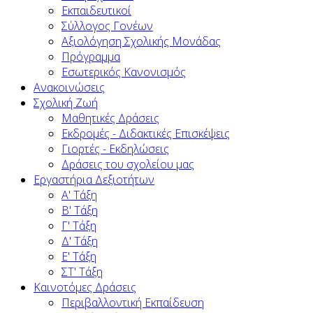
Εκπαιδευτικοί
Σύλλογος Γονέων
Αξιολόγηση Σχολικής Μονάδας
Πρόγραμμα
Εσωτερικός Κανονισμός
Ανακοινώσεις
Σχολική Ζωή
Μαθητικές Δράσεις
Εκδρομές - Διδακτικές Επισκέψεις
Γιορτές - Εκδηλώσεις
Δράσεις του σχολείου μας
Εργαστήρια Δεξιοτήτων
Α' Τάξη
Β' Τάξη
Γ' Τάξη
Δ' Τάξη
Ε' Τάξη
ΣΤ' Τάξη
Καινοτόμες Δράσεις
Περιβαλλοντική Εκπαίδευση