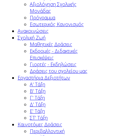
Αξιολόγηση Σχολικής
Μονάδας
Πρόγραμμα
Εσωτερικός Κανονισμός
Ανακοινώσεις
Σχολική Ζωή
Μαθητικές Δράσεις
Εκδρομές - Διδακτικές
Επισκέψεις
Γιορτές - Εκδηλώσεις
Δράσεις του σχολείου μας
Εργαστήρια Δεξιοτήτων
Α' Τάξη
Β' Τάξη
Γ' Τάξη
Δ' Τάξη
Ε' Τάξη
ΣΤ' Τάξη
Καινοτόμες Δράσεις
Περιβαλλοντική