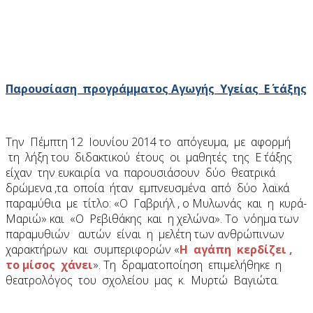
Παρουσίαση προγράμματος Αγωγής Υγείας Ε΄ τάξης
Την Πέμπτη 12 Ιουνίου 2014 το απόγευμα, με αφορμή
τη λήξη του διδακτικού έτους οι μαθητές της Ε ΄τάξης
είχαν την ευκαιρία να παρουσιάσουν δύο θεατρικά
δρώμενα ,τα οποία ήταν εμπνευσμένα από δύο λαϊκά
παραμύθια με τίτλο: «Ο Γαβριήλ , ο Μυλωνάς και η κυρά-
Μαριώ» και «Ο Ρεβιθάκης και η χελώνα». Το νόημα των
παραμυθιών αυτών είναι η μελέτη των ανθρώπινων
χαρακτήρων και συμπεριφορών «
Η αγάπη κερδίζει ,
το μίσος χάνει
». Τη δραματοποίηση επιμελήθηκε η
θεατρολόγος του σχολείου μας κ. Μυρτώ Βαγιώτα.