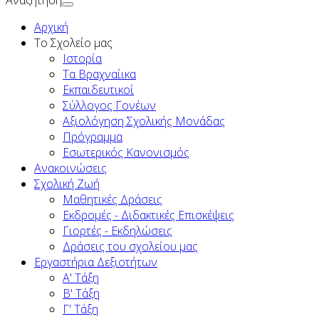
Αναζήτηση
Αρχική
To Σχολείο μας
Ιστορία
Τα Βραχναίικα
Εκπαιδευτικοί
Σύλλογος Γονέων
Αξιολόγηση Σχολικής Μονάδας
Πρόγραμμα
Εσωτερικός Κανονισμός
Ανακοινώσεις
Σχολική Ζωή
Μαθητικές Δράσεις
Εκδρομές - Διδακτικές Επισκέψεις
Γιορτές - Εκδηλώσεις
Δράσεις του σχολείου μας
Εργαστήρια Δεξιοτήτων
Α' Τάξη
Β' Τάξη
Γ' Τάξη