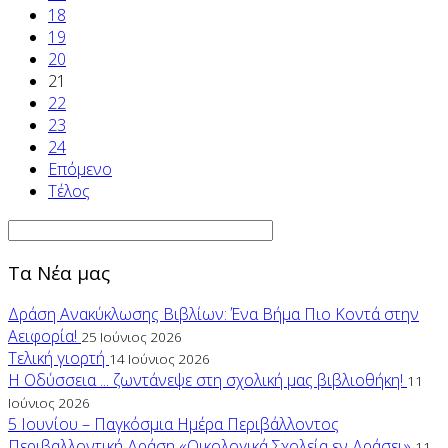
18
19
20
21
22
23
24
Επόμενο
Τέλος
Τα Νέα μας
Δράση Ανακύκλωσης Βιβλίων: Ένα Βήμα Πιο Κοντά στην
Αειφορία!
25 Ιούνιος 2026
Τελική γιορτή
14 Ιούνιος 2026
Η Οδύσσεια ... ζωντάνεψε στη σχολική μας βιβλιοθήκη!
11
Ιούνιος 2026
5 Ιουνίου – Παγκόσμια Ημέρα Περιβάλλοντος
Περιβαλλοντική Δράση «Οικολογικά Σχολεία εν Δράσει»
11