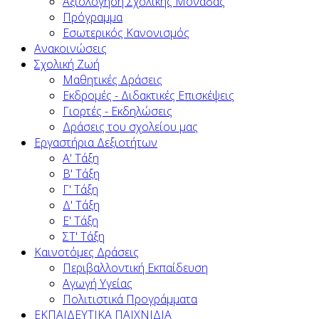
Αξιολόγηση Σχολικής Μονάδας
Πρόγραμμα
Εσωτερικός Κανονισμός
Ανακοινώσεις
Σχολική Ζωή
Μαθητικές Δράσεις
Εκδρομές - Διδακτικές Επισκέψεις
Γιορτές - Εκδηλώσεις
Δράσεις του σχολείου μας
Εργαστήρια Δεξιοτήτων
Α' Τάξη
Β' Τάξη
Γ' Τάξη
Δ' Τάξη
Ε' Τάξη
ΣΤ' Τάξη
Καινοτόμες Δράσεις
Περιβαλλοντική Εκπαίδευση
Αγωγή Υγείας
Πολιτιστικά Προγράμματα
ΕΚΠΑΙΔΕΥΤΙΚΑ ΠΑΙΧΝΙΔΙΑ