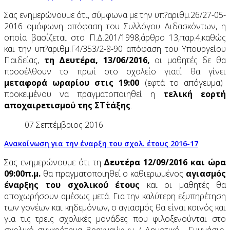
Σας ενημερώνουμε ότι, σύμφωνα με την υπ?αριθμ.26/27-05-
2016 ομόφωνη απόφαση του Συλλόγου Διδασκόντων, η
οποία βασίζεται στο Π.Δ.201/1998,άρθρο 13,παρ.4,καθώς
και την υπ?αριθμ.Γ4/353/2-8-90 απόφαση του Υπουργείου
Παιδείας,
τη Δευτέρα, 13/06/2016,
οι μαθητές δε θα
προσέλθουν το πρωί στο σχολείο γιατί θα γίνει
μεταφορά ωραρίου στις 19:00
(εφτά το απόγευμα)
προκειμένου να πραγματοποιηθεί η
τελική εορτή
αποχαιρετισμού της ΣΤ΄τάξης
.
07 Σεπτέμβριος 2016
Ανακοίνωση για την έναρξη του σχολ. έτους 2016-17
Σας ενημερώνουμε ότι τη
Δευτέρα 12/09/2016 και ώρα
09:00π.μ.
θα πραγματοποιηθεί ο καθιερωμένος
αγιασμός
έναρξης του σχολικού έτους
και οι μαθητές θα
αποχωρήσουν αμέσως μετά. Για την καλύτερη εξυπηρέτηση
των γονέων και κηδεμόνων, ο αγιασμός θα είναι κοινός και
για τις τρεις σχολικές μονάδες που φιλοξενούνται στο
σχολικό συγκρότημα Βραχναιίκων, ( Δημοτικό , Γυμνάσιο,