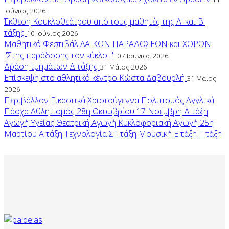
Ιούνιος 2026
Έκθεση Κουκλοθεάτρου από τους μαθητές της Α' και Β'
τάξης
10 Ιούνιος 2026
Μαθητικό Φεστιβάλ ΛΑΙΚΩΝ ΠΑΡΑΔΟΣΕΩΝ και ΧΟΡΩΝ:
"Στης παράδοσης τον κύκλο..."
07 Ιούνιος 2026
Δράση τμημάτων Δ τάξης
31 Μάιος 2026
Επίσκεψη στο αθλητικό κέντρο Κώστα Δαβουρλή
31 Μάιος
2026
Περιβάλλον
Εικαστικά
Χριστούγεννα
Πολιτισμός
Αγγλικά
Πάσχα
Αθλητισμός
28η Οκτωβρίου
17 Νοέμβρη
Δ τάξη
Αγωγή Υγείας
Θεατρική Αγωγή
Κυκλοφοριακή Αγωγή
25η
Μαρτίου
Α τάξη
Τεχνολογία
ΣΤ τάξη
Μουσική
Ε τάξη
Γ τάξη