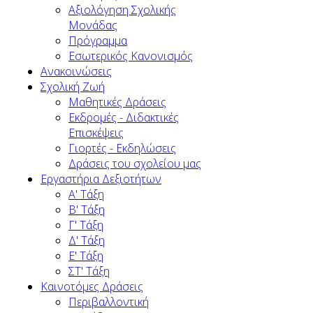
Αξιολόγηση Σχολικής
Μονάδας
Πρόγραμμα
Εσωτερικός Κανονισμός
Ανακοινώσεις
Σχολική Ζωή
Μαθητικές Δράσεις
Εκδρομές - Διδακτικές
Επισκέψεις
Γιορτές - Εκδηλώσεις
Δράσεις του σχολείου μας
Εργαστήρια Δεξιοτήτων
Α' Τάξη
Β' Τάξη
Γ' Τάξη
Δ' Τάξη
Ε' Τάξη
ΣΤ' Τάξη
Καινοτόμες Δράσεις
Περιβαλλοντική