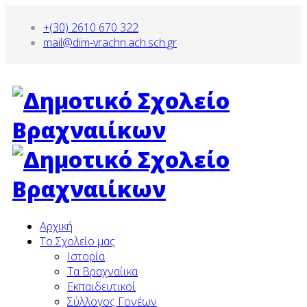
+(30) 2610 670 322
mail@dim-vrachn.ach.sch.gr
Αρχική
To Σχολείο μας
Ιστορία
Τα Βραχναίικα
Εκπαιδευτικοί
Σύλλογος Γονέων