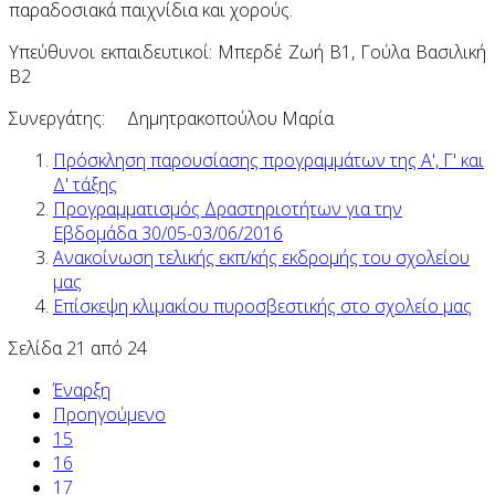
παραδοσιακά παιχνίδια και χορούς.
Υπεύθυνοι εκπαιδευτικοί: Μπερδέ Ζωή Β1, Γούλα Βασιλική
Β2
Συνεργάτης: Δημητρακοπούλου Μαρία
Πρόσκληση παρουσίασης προγραμμάτων της Α', Γ' και
Δ' τάξης
Προγραμματισμός Δραστηριοτήτων για την
Εβδομάδα 30/05-03/06/2016
Ανακοίνωση τελικής εκπ/κής εκδρομής του σχολείου
μας
Επίσκεψη κλιμακίου πυροσβεστικής στο σχολείο μας
Σελίδα 21 από 24
Έναρξη
Προηγούμενο
15
16
17