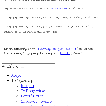
Δημιουργία Ιστότοπου (σχ. έτος 2015-16):
Δάρα Κατερίνα
, εκπ/κός ΠΕ19
Συντήρηση - Ανάπτυξη Ιστότοπου (2020-21-22-23): Πέττας Παναγιώτης, εκπ/κός ΠΕ86
Συντήρηση - Ανάπτυξη Ιστότοπου (σχ. έτος 2023-2024): Παπαγεωργίου Καλλιόπη,
δασκάλα ΠΕ70, Γερμόλα Ανδριάνα,
εκπ/κός ΠΕ86
Με την υποστήριξη του
Πανελλήνιου Σχολικού Δικτ
ύου και του
Συστήματος Διαχείρισης Περιεχομένου
Joomla!
(ΕΛ/ΛΑΚ)
Αναζήτηση
Αρχική
To Σχολείο μας
Ιστορία
Τα Βραχναίικα
Εκπαιδευτικοί
Σύλλογος Γονέων