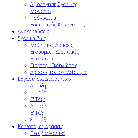
Αξιολόγηση Σχολικής
Μονάδας
Πρόγραμμα
Εσωτερικός Κανονισμός
Ανακοινώσεις
Σχολική Ζωή
Μαθητικές Δράσεις
Εκδρομές - Διδακτικές
Επισκέψεις
Γιορτές - Εκδηλώσεις
Δράσεις του σχολείου μας
Εργαστήρια Δεξιοτήτων
Α' Τάξη
Β' Τάξη
Γ' Τάξη
Δ' Τάξη
Ε' Τάξη
ΣΤ' Τάξη
Καινοτόμες Δράσεις
Περιβαλλοντική