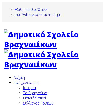
+(30) 2610 670 322
mail@dim-vrachn.ach.sch.gr
Αρχική
To Σχολείο μας
Ιστορία
Τα Βραχναίικα
Εκπαιδευτικοί
Σύλλογος Γονέων