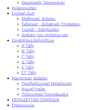
Εσωτερικός Κανονισμός
Ανακοινώσεις
Σχολική Ζωή
Μαθητικές Δράσεις
Εκδρομές - Διδακτικές Επισκέψεις
Γιορτές - Εκδηλώσεις
Δράσεις του σχολείου μας
Εργαστήρια Δεξιοτήτων
Α' Τάξη
Β' Τάξη
Γ' Τάξη
Δ' Τάξη
Ε' Τάξη
ΣΤ' Τάξη
Καινοτόμες Δράσεις
Περιβαλλοντική Εκπαίδευση
Αγωγή Υγείας
Πολιτιστικά Προγράμματα
ΕΚΠΑΙΔΕΥΤΙΚΑ ΠΑΙΧΝΙΔΙΑ
Επικοινωνία