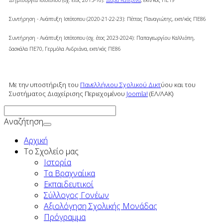
Δημιουργία Ιστότοπου (σχ. έτος 2015-16):
Δάρα Κατερίνα
, εκπ/κός ΠΕ19
Συντήρηση - Ανάπτυξη Ιστότοπου (2020-21-22-23): Πέττας Παναγιώτης, εκπ/κός ΠΕ86
Συντήρηση - Ανάπτυξη Ιστότοπου (σχ. έτος 2023-2024): Παπαγεωργίου Καλλιόπη,
δασκάλα ΠΕ70, Γερμόλα Ανδριάνα,
εκπ/κός ΠΕ86
Με την υποστήριξη του
Πανελλήνιου Σχολικού Δικτ
ύου και του
Συστήματος Διαχείρισης Περιεχομένου
Joomla!
(ΕΛ/ΛΑΚ)
Αναζήτηση
Αρχική
To Σχολείο μας
Ιστορία
Τα Βραχναίικα
Εκπαιδευτικοί
Σύλλογος Γονέων
Αξιολόγηση Σχολικής Μονάδας
Πρόγραμμα