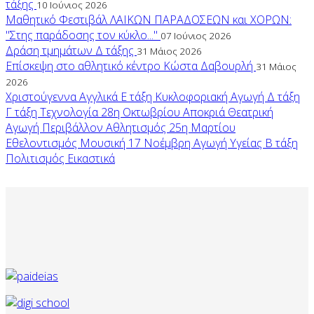
τάξης
10 Ιούνιος 2026
Μαθητικό Φεστιβάλ ΛΑΙΚΩΝ ΠΑΡΑΔΟΣΕΩΝ και ΧΟΡΩΝ:
"Στης παράδοσης τον κύκλο..."
07 Ιούνιος 2026
Δράση τμημάτων Δ τάξης
31 Μάιος 2026
Επίσκεψη στο αθλητικό κέντρο Κώστα Δαβουρλή
31 Μάιος
2026
Χριστούγεννα
Αγγλικά
Ε τάξη
Κυκλοφοριακή Αγωγή
Δ τάξη
Γ τάξη
Τεχνολογία
28η Οκτωβρίου
Αποκριά
Θεατρική
Αγωγή
Περιβάλλον
Αθλητισμός
25η Μαρτίου
Εθελοντισμός
Μουσική
17 Νοέμβρη
Αγωγή Υγείας
Β τάξη
Πολιτισμός
Εικαστικά