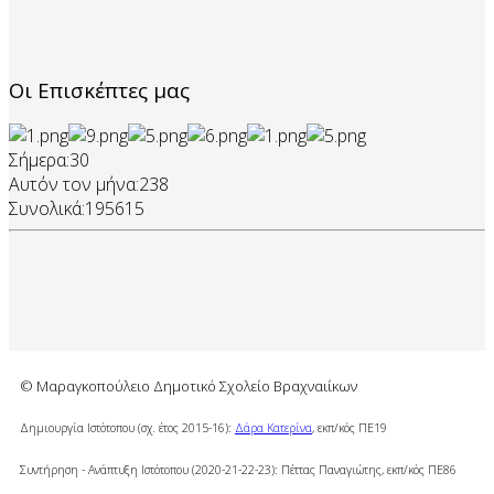
Οι Επισκέπτες μας
Σήμερα:
30
Αυτόν τον μήνα:
238
Συνολικά:
195615
© Μαραγκοπούλειο Δημοτικό Σχολείο Βραχναιίκων
Δημιουργία Ιστότοπου (σχ. έτος 2015-16):
Δάρα Κατερίνα
, εκπ/κός ΠΕ19
Συντήρηση - Ανάπτυξη Ιστότοπου (2020-21-22-23): Πέττας Παναγιώτης, εκπ/κός ΠΕ86