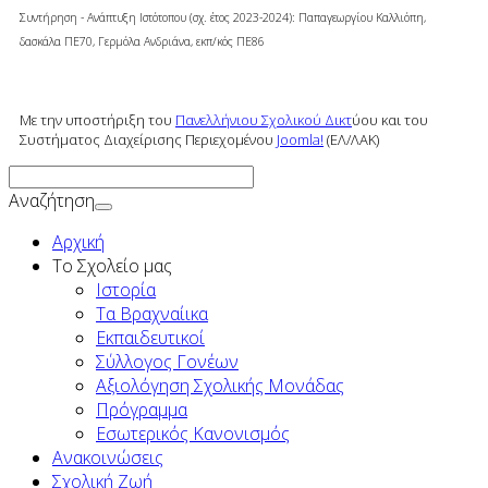
Συντήρηση - Ανάπτυξη Ιστότοπου (σχ. έτος 2023-2024): Παπαγεωργίου Καλλιόπη,
δασκάλα ΠΕ70, Γερμόλα Ανδριάνα,
εκπ/κός ΠΕ86
Με την υποστήριξη του
Πανελλήνιου Σχολικού Δικτ
ύου και του
Συστήματος Διαχείρισης Περιεχομένου
Joomla!
(ΕΛ/ΛΑΚ)
Αναζήτηση
Αρχική
To Σχολείο μας
Ιστορία
Τα Βραχναίικα
Εκπαιδευτικοί
Σύλλογος Γονέων
Αξιολόγηση Σχολικής Μονάδας
Πρόγραμμα
Εσωτερικός Κανονισμός
Ανακοινώσεις
Σχολική Ζωή