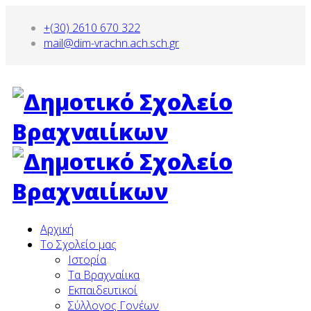
+(30) 2610 670 322
mail@dim-vrachn.ach.sch.gr
Αρχική
To Σχολείο μας
Ιστορία
Τα Βραχναίικα
Εκπαιδευτικοί
Σύλλογος Γονέων