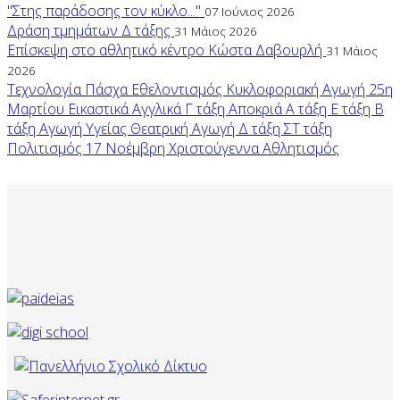
"Στης παράδοσης τον κύκλο..."
07 Ιούνιος 2026
Δράση τμημάτων Δ τάξης
31 Μάιος 2026
Επίσκεψη στο αθλητικό κέντρο Κώστα Δαβουρλή
31 Μάιος
2026
Τεχνολογία
Πάσχα
Εθελοντισμός
Κυκλοφοριακή Αγωγή
25η
Μαρτίου
Εικαστικά
Αγγλικά
Γ τάξη
Αποκριά
Α τάξη
Ε τάξη
Β
τάξη
Αγωγή Υγείας
Θεατρική Αγωγή
Δ τάξη
ΣΤ τάξη
Πολιτισμός
17 Νοέμβρη
Χριστούγεννα
Αθλητισμός