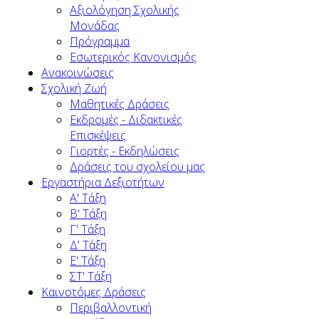
Αξιολόγηση Σχολικής
Μονάδας
Πρόγραμμα
Εσωτερικός Κανονισμός
Ανακοινώσεις
Σχολική Ζωή
Μαθητικές Δράσεις
Εκδρομές - Διδακτικές
Επισκέψεις
Γιορτές - Εκδηλώσεις
Δράσεις του σχολείου μας
Εργαστήρια Δεξιοτήτων
Α' Τάξη
Β' Τάξη
Γ' Τάξη
Δ' Τάξη
Ε' Τάξη
ΣΤ' Τάξη
Καινοτόμες Δράσεις
Περιβαλλοντική