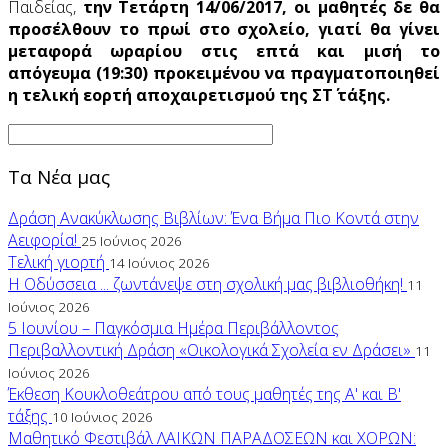
Παιδείας,
την Τετάρτη 14/06/2017, οι μαθητές δε θα
προσέλθουν το πρωί στο σχολείο, γιατί θα γίνει
μεταφορά ωραρίου στις επτά και μισή το
απόγευμα (19:30) προκειμένου να πραγματοποιηθεί
η τελική εορτή αποχαιρετισμού της ΣΤ΄ τάξης.
Τα Νέα μας
Δράση Ανακύκλωσης Βιβλίων: Ένα Βήμα Πιο Κοντά στην
Αειφορία!
25 Ιούνιος 2026
Τελική γιορτή
14 Ιούνιος 2026
Η Οδύσσεια ... ζωντάνεψε στη σχολική μας βιβλιοθήκη!
11
Ιούνιος 2026
5 Ιουνίου – Παγκόσμια Ημέρα Περιβάλλοντος
Περιβαλλοντική Δράση «Οικολογικά Σχολεία εν Δράσει»
11
Ιούνιος 2026
Έκθεση Κουκλοθεάτρου από τους μαθητές της Α' και Β'
τάξης
10 Ιούνιος 2026
Μαθητικό Φεστιβάλ ΛΑΙΚΩΝ ΠΑΡΑΔΟΣΕΩΝ και ΧΟΡΩΝ: