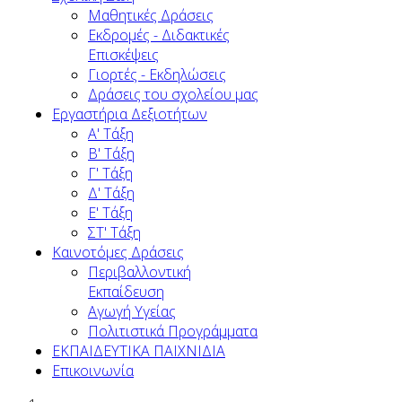
Μαθητικές Δράσεις
Εκδρομές - Διδακτικές
Επισκέψεις
Γιορτές - Εκδηλώσεις
Δράσεις του σχολείου μας
Εργαστήρια Δεξιοτήτων
Α' Τάξη
Β' Τάξη
Γ' Τάξη
Δ' Τάξη
Ε' Τάξη
ΣΤ' Τάξη
Καινοτόμες Δράσεις
Περιβαλλοντική
Εκπαίδευση
Αγωγή Υγείας
Πολιτιστικά Προγράμματα
ΕΚΠΑΙΔΕΥΤΙΚΑ ΠΑΙΧΝΙΔΙΑ
Επικοινωνία