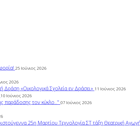
φορία!
25 Ιούνιος 2026
νιος 2026
ή Δράση «Οικολογικά Σχολεία εν Δράσει»
11 Ιούνιος 2026
ς
10 Ιούνιος 2026
 παράδοσης τον κύκλο..."
07 Ιούνιος 2026
26
ριστούγεννα
25η Μαρτίου
Τεχνολογία
ΣΤ τάξη
Θεατρική Αγωγ