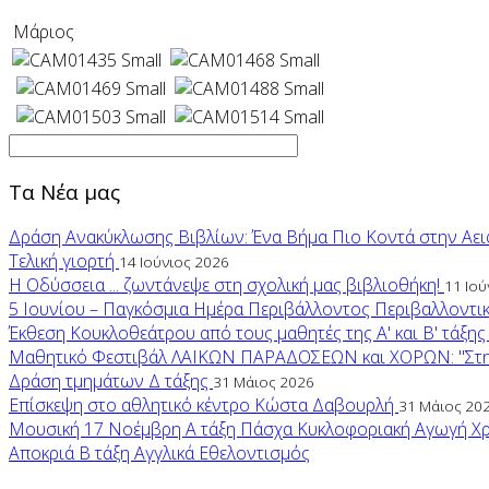
Μάριος
Τα Νέα μας
Δράση Ανακύκλωσης Βιβλίων: Ένα Βήμα Πιο Κοντά στην Αει
Τελική γιορτή
14 Ιούνιος 2026
Η Οδύσσεια ... ζωντάνεψε στη σχολική μας βιβλιοθήκη!
11 Ιού
5 Ιουνίου – Παγκόσμια Ημέρα Περιβάλλοντος Περιβαλλοντικ
Έκθεση Κουκλοθεάτρου από τους μαθητές της Α' και Β' τάξη
Μαθητικό Φεστιβάλ ΛΑΙΚΩΝ ΠΑΡΑΔΟΣΕΩΝ και ΧΟΡΩΝ: "Στης
Δράση τμημάτων Δ τάξης
31 Μάιος 2026
Επίσκεψη στο αθλητικό κέντρο Κώστα Δαβουρλή
31 Μάιος 20
Μουσική
17 Νοέμβρη
Α τάξη
Πάσχα
Κυκλοφοριακή Αγωγή
Χ
Αποκριά
Β τάξη
Αγγλικά
Εθελοντισμός