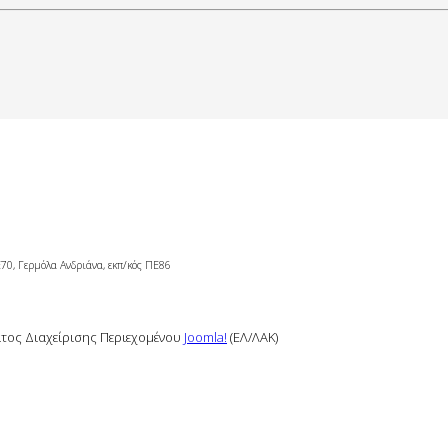
Ε70, Γερμόλα Ανδριάνα,
εκπ/κός ΠΕ86
τος Διαχείρισης Περιεχομένου
Joomla!
(ΕΛ/ΛΑΚ)