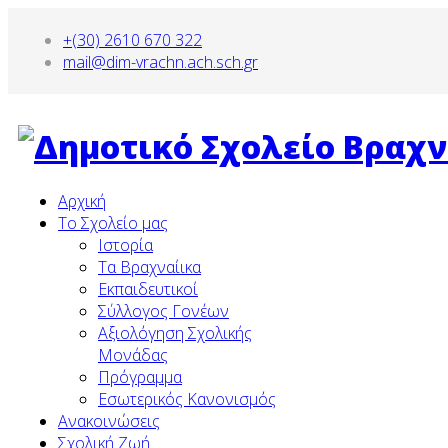
+(30) 2610 670 322
mail@dim-vrachn.ach.sch.gr
Αρχική
To Σχολείο μας
Ιστορία
Τα Βραχναίικα
Εκπαιδευτικοί
Σύλλογος Γονέων
Αξιολόγηση Σχολικής
Μονάδας
Πρόγραμμα
Εσωτερικός Κανονισμός
Ανακοινώσεις
Σχολική Ζωή