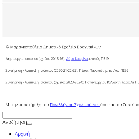
© Μαραγκοπούλειο Δημοτικό Σχολείο Βραχναιίκων
Δημιουργία Ιστότοπου (σχ. έτος 2015-16):
Δάρα Κατερίνα
, εκπ/κός ΠΕ19
Συντήρηση - Ανάπτυξη Ιστότοπου (2020-21-22-23): Πέττας Παναγιώτης, εκπ/κός ΠΕ86
Συντήρηση - Ανάπτυξη Ιστότοπου (σχ. έτος 2023-2024): Παπαγεωργίου Καλλιόπη, δασκάλα Π
Με την υποστήριξη του
Πανελλήνιου Σχολικού Δικτ
ύου και του Συστήμα
Αναζήτηση
Αρχική