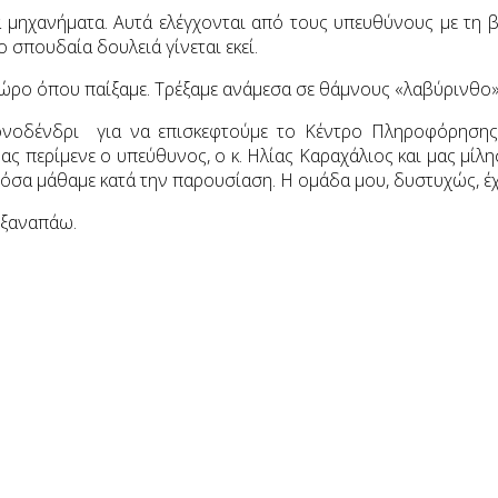
 μηχανήματα. Αυτά ελέγχονται από τους υπευθύνους με τη β
σπουδαία δουλειά γίνεται εκεί.
 χώρο όπου παίξαμε. Τρέξαμε ανάμεσα σε θάμνους «λαβύρινθο»
οδένδρι για να επισκεφτούμε το Κέντρο Πληροφόρησης γ
ς περίμενε ο υπεύθυνος, ο κ. Ηλίας Καραχάλιος και μας μίλησ
 όσα μάθαμε κατά την παρουσίαση. Η ομάδα μου, δυστυχώς, έχα
 ξαναπάω.