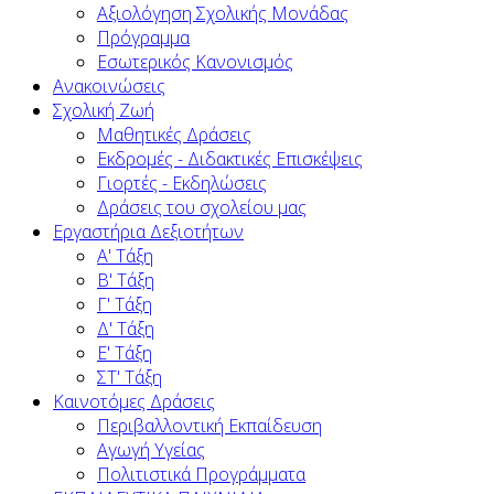
Αξιολόγηση Σχολικής Μονάδας
Πρόγραμμα
Εσωτερικός Κανονισμός
Ανακοινώσεις
Σχολική Ζωή
Μαθητικές Δράσεις
Εκδρομές - Διδακτικές Επισκέψεις
Γιορτές - Εκδηλώσεις
Δράσεις του σχολείου μας
Εργαστήρια Δεξιοτήτων
Α' Τάξη
Β' Τάξη
Γ' Τάξη
Δ' Τάξη
Ε' Τάξη
ΣΤ' Τάξη
Καινοτόμες Δράσεις
Περιβαλλοντική Εκπαίδευση
Αγωγή Υγείας
Πολιτιστικά Προγράμματα