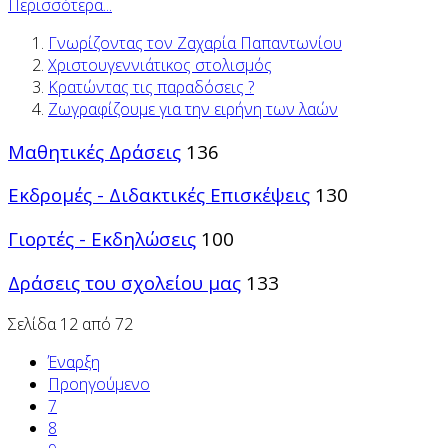
Περισσότερα...
Γνωρίζοντας τον Ζαχαρία Παπαντωνίου
Χριστουγεννιάτικος στολισμός
Κρατώντας τις παραδόσεις ?
Ζωγραφίζουμε για την ειρήνη των λαών
Μαθητικές Δράσεις
136
Εκδρομές - Διδακτικές Επισκέψεις
130
Γιορτές - Εκδηλώσεις
100
Δράσεις του σχολείου μας
133
Σελίδα 12 από 72
Έναρξη
Προηγούμενο
7
8