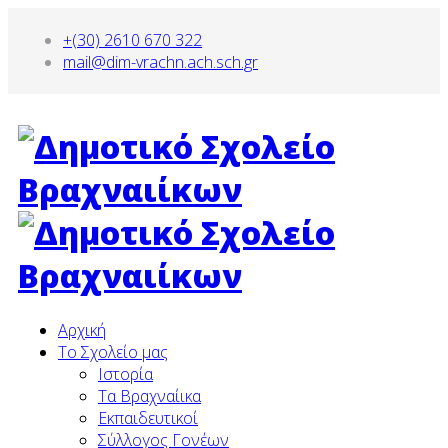
+(30) 2610 670 322
mail@dim-vrachn.ach.sch.gr
Αρχική
To Σχολείο μας
Ιστορία
Τα Βραχναίικα
Εκπαιδευτικοί
Σύλλογος Γονέων