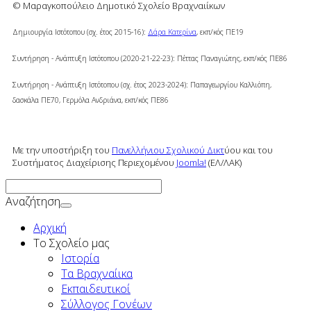
© Μαραγκοπούλειο Δημοτικό Σχολείο Βραχναιίκων
Δημιουργία Ιστότοπου (σχ. έτος 2015-16):
Δάρα Κατερίνα
, εκπ/κός ΠΕ19
Συντήρηση - Ανάπτυξη Ιστότοπου (2020-21-22-23): Πέττας Παναγιώτης, εκπ/κός ΠΕ86
Συντήρηση - Ανάπτυξη Ιστότοπου (σχ. έτος 2023-2024): Παπαγεωργίου Καλλιόπη,
δασκάλα ΠΕ70, Γερμόλα Ανδριάνα,
εκπ/κός ΠΕ86
Με την υποστήριξη του
Πανελλήνιου Σχολικού Δικτ
ύου και του
Συστήματος Διαχείρισης Περιεχομένου
Joomla!
(ΕΛ/ΛΑΚ)
Αναζήτηση
Αρχική
To Σχολείο μας
Ιστορία
Τα Βραχναίικα
Εκπαιδευτικοί
Σύλλογος Γονέων