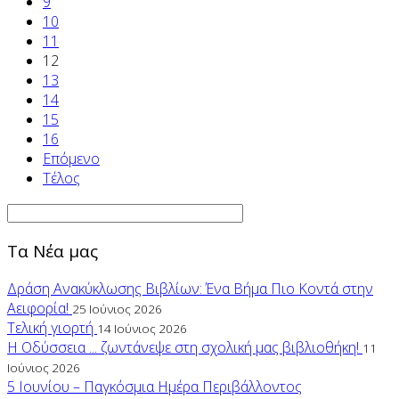
9
10
11
12
13
14
15
16
Επόμενο
Τέλος
Τα Νέα μας
Δράση Ανακύκλωσης Βιβλίων: Ένα Βήμα Πιο Κοντά στην
Αειφορία!
25 Ιούνιος 2026
Τελική γιορτή
14 Ιούνιος 2026
Η Οδύσσεια ... ζωντάνεψε στη σχολική μας βιβλιοθήκη!
11
Ιούνιος 2026
5 Ιουνίου – Παγκόσμια Ημέρα Περιβάλλοντος