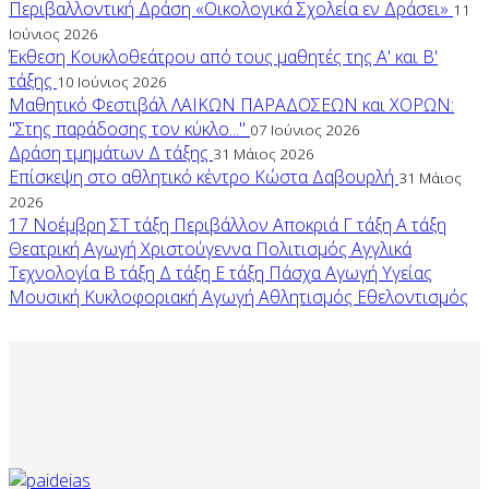
Περιβαλλοντική Δράση «Οικολογικά Σχολεία εν Δράσει»
11
Ιούνιος 2026
Έκθεση Κουκλοθεάτρου από τους μαθητές της Α' και Β'
τάξης
10 Ιούνιος 2026
Μαθητικό Φεστιβάλ ΛΑΙΚΩΝ ΠΑΡΑΔΟΣΕΩΝ και ΧΟΡΩΝ:
"Στης παράδοσης τον κύκλο..."
07 Ιούνιος 2026
Δράση τμημάτων Δ τάξης
31 Μάιος 2026
Επίσκεψη στο αθλητικό κέντρο Κώστα Δαβουρλή
31 Μάιος
2026
17 Νοέμβρη
ΣΤ τάξη
Περιβάλλον
Αποκριά
Γ τάξη
Α τάξη
Θεατρική Αγωγή
Χριστούγεννα
Πολιτισμός
Αγγλικά
Τεχνολογία
Β τάξη
Δ τάξη
Ε τάξη
Πάσχα
Αγωγή Υγείας
Μουσική
Κυκλοφοριακή Αγωγή
Αθλητισμός
Εθελοντισμός