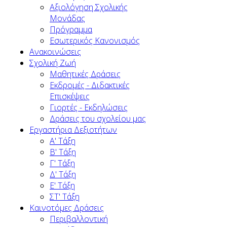
Αξιολόγηση Σχολικής
Μονάδας
Πρόγραμμα
Εσωτερικός Κανονισμός
Ανακοινώσεις
Σχολική Ζωή
Μαθητικές Δράσεις
Εκδρομές - Διδακτικές
Επισκέψεις
Γιορτές - Εκδηλώσεις
Δράσεις του σχολείου μας
Εργαστήρια Δεξιοτήτων
Α' Τάξη
Β' Τάξη
Γ' Τάξη
Δ' Τάξη
Ε' Τάξη
ΣΤ' Τάξη
Καινοτόμες Δράσεις
Περιβαλλοντική