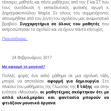
τέσσερις μαθητές και πέντε μαθήτριες από την Ε΄ και ΣΤ΄ που
τους συνόδευσε η εκπαιδευτικός φυσικής αγωγή κ.
Δημητρακοπούλου Μαρία. Σε ολους του συμμετέχοντες
απονεμήθηκε από τον Δ/ντη του σχολείου μας αναμνηστικό
βραβείο.
Συγχαρητήρια σε όλους του μαθητές
που
εκπροσώπησαν το σχολείο και να έχουν πάντα επιτυχίες.
Περισσότερα...
24 Φεβρουάριος 2017
Με αφορμή τη μουσική?
Πολλές φορές ένα απλό μάθημα σε μια σχολική τάξη,
μπορεί να αποτελέσει
αφορμή για δημιουργία
. Στο
πλαίσιο του μαθήματος της Γλώσσας της
Ε΄ τάξης
και στην
ενότητα «Μουσική»,
οι μαθητές
μας σκέφτηκαν ότι με
απλά υλικά,
μεράκι και φαντασία μπορούν να
φτιάξουν μουσικά όργανα
.