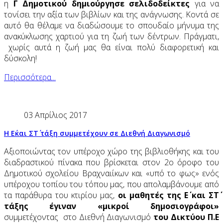
η
Γ Δημοτικού δημιούργησε σελιδοδείκτες
για να
τονίσει την αξία των βιβλίων και της ανάγνωσης. Κοντά σε
αυτό θα θέλαμε να διαδώσουμε το σπουδαίο μήνυμα της
ανακύκλωσης χαρτιού για τη ζωή των δέντρων. Πράγματι,
χωρίς αυτά η ζωή μας θα είναι πολύ διαφορετική και
δύσκολη!
Περισσότερα...
03 Απρίλιος 2017
Η Ε΄και ΣΤ΄ τάξη συμμετέχουν σε Διεθνή Διαγωνισμό
Αξιοποιώντας τον υπέροχο χώρο της βιβλιοθήκης και του
διαδραστικού πίνακα που βρίσκεται στον 2ο όροφο του
Δημοτικού σχολείου Βραχναιίκων και «υπό το φως» ενός
υπέροχου τοπίου του τόπου μας, που απολαμβάνουμε από
τα παράθυρα του κτιρίου μας,
οι μαθητές της Ε΄ και ΣΤ΄
τάξης έγιναν «μικροί δημοσιογράφοι»
συμμετέχοντας στο Διεθνή Διαγωνισμό
του Δικτύου Π.Ε