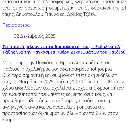
εκπαιδευτικός της πληροφορικής Φερεντίνος Βησσαρίων,
ενώ στην οργάνωση συμμετείχαν και οι δάσκαλοι της ΣΤ
τάξης, Δημοπούλου Γιάννα και Δρίβας Τζόελ.
Περισσότερα...
02 Δεκέμβριος 2025
Τα παιδιά μιλούν για τα δικαιώματά τους – Εκδήλωση Δ΄
Τάξης για την Παγκόσμια Ημέρα Δικαιωμάτων του Παιδιού
Με αφορμή την Παγκόσμια Ημέρα Δικαιωμάτων του
Παιδιού, η σχολική μας μονάδα πραγματοποίησε μια
ιδιαίτερα σημαντική και συμβολική επετειακή εκδήλωση
στις 21 Νοεμβρίου 2025, από τις 10:30 έως τις 12:00, στον
χώρο εκδηλώσεων του σχολείου. Στόχος της δράσης ήταν
να ευαισθητοποιήσει μαθητές και εκπαιδευτικούς, να
προωθήσει αξίες όπως ο σεβασμός, η ισότητα και η
αλληλεγγύη, αλλά και να αναδείξει τη σημασία της
προστασίας των δικαιωμάτων όλων των παιδιών στον
κόσμο.