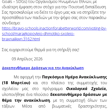
Goals – SDGs) του Οργανισμού Ηνωμένων Εθνών, με
ιδιαίτερη έμφαση στον στόχο για την Ποιοτική Εκπαίδευση.
Σας προσκαλούμε να δείτε το έργο μας και να στηρίξετε την
προσπάθεια των παιδιών με την ψήφο σας στον παρακάτω
σύνδεσμο:
https://bravo-schools.
inactionforabetterworld.com/
voting-by-
school/
maragkopoyleio-dhmotiko-
sxoleio-
braxnaiikwn.3162.html
Σας ευχαριστούμε θερμά για τη στήριξή σας!
09 Απρίλιος 2026
Δεκαπενθήμερο Δράσεων για την Ανακύκλωση
Με αφορμή την
Παγκόσμια Ημέρα Ανακύκλωσης
(18 Μαρτίου)
και στο πλαίσιο της συμμετοχής του
σχολείου μας στο πρόγραμμα
Οικολογικά Σχολεία
,
υλοποιήθηκε ένα πλούσιο
δεκαπενθήμερο δράσεων με
θέμα την ανακύκλωση
, με τη συμμετοχή όλων των
τάξεων. Μέσα από βιωματικές δραστηριότητες,