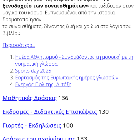
ξενοδοχείο των συναισθημάτων»
και ταξίδεψαν στον
μαγικό του κόσμο! Εμπνευσμένοι από την ιστορία,
δραματοποίησαν
τα συναισθήματα, δίνοντας ζωή και χρώμα στα λόγια του
βιβλίου.
Περισσότερα...
Ημέρα Αθλητισμού - Συνδυάζοντας τη μουσική με τη
νοηματική γλώσσα
Sports day 2025
Εορτασμός της Ευρωπαικής ημέρας γλωσσών
Ενεργός Πολίτης- Α' τάξη
Μαθητικές Δράσεις
136
Εκδρομές - Διδακτικές Επισκέψεις
130
Γιορτές - Εκδηλώσεις
100
Δράσεις του σχολείου μας
133