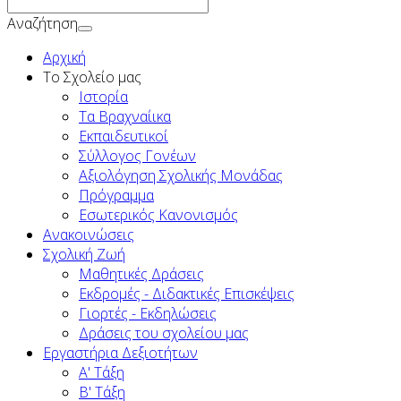
Αναζήτηση
Αρχική
To Σχολείο μας
Ιστορία
Τα Βραχναίικα
Εκπαιδευτικοί
Σύλλογος Γονέων
Αξιολόγηση Σχολικής Μονάδας
Πρόγραμμα
Εσωτερικός Κανονισμός
Ανακοινώσεις
Σχολική Ζωή
Μαθητικές Δράσεις
Εκδρομές - Διδακτικές Επισκέψεις
Γιορτές - Εκδηλώσεις
Δράσεις του σχολείου μας
Εργαστήρια Δεξιοτήτων
Α' Τάξη
Β' Τάξη