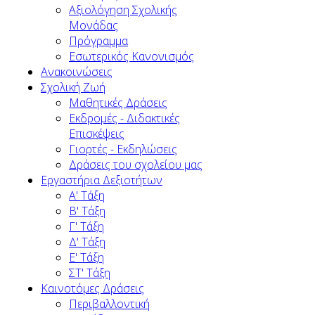
Αξιολόγηση Σχολικής
Μονάδας
Πρόγραμμα
Εσωτερικός Κανονισμός
Ανακοινώσεις
Σχολική Ζωή
Μαθητικές Δράσεις
Εκδρομές - Διδακτικές
Επισκέψεις
Γιορτές - Εκδηλώσεις
Δράσεις του σχολείου μας
Εργαστήρια Δεξιοτήτων
Α' Τάξη
Β' Τάξη
Γ' Τάξη
Δ' Τάξη
Ε' Τάξη
ΣΤ' Τάξη
Καινοτόμες Δράσεις
Περιβαλλοντική