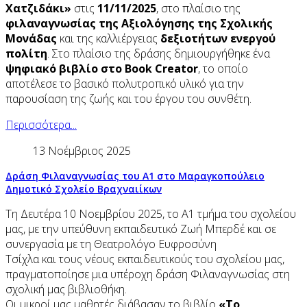
Χατζιδάκι»
στις
11/11/2025
, στο πλαίσιο της
φιλαναγνωσίας της Αξιολόγησης της Σχολικής
Μονάδας
και της καλλιέργειας
δεξιοτήτων ενεργού
πολίτη
. Στο πλαίσιο της δράσης δημιουργήθηκε ένα
ψηφιακό βιβλίο στο Book Creator
, το οποίο
αποτέλεσε το βασικό πολυτροπικό υλικό για την
παρουσίαση της ζωής και του έργου του συνθέτη.
Περισσότερα...
13 Νοέμβριος 2025
Δράση Φιλαναγνωσίας του Α1 στο Μαραγκοπούλειο
Δημοτικό Σχολείο Βραχναιίκων
Τη Δευτέρα 10 Νοεμβρίου 2025, το Α1 τμήμα του σχολείου
μας, με την υπεύθυνη εκπαιδευτικό Ζωή Μπερδέ και σε
συνεργασία με τη Θεατρολόγο Ευφροσύνη
Τσίχλα και τους νέους εκπαιδευτικούς του σχολείου μας,
πραγματοποίησε μια υπέροχη δράση Φιλαναγνωσίας στη
σχολική μας βιβλιοθήκη.
Οι μικροί μας μαθητές διάβασαν το βιβλίο
«Το