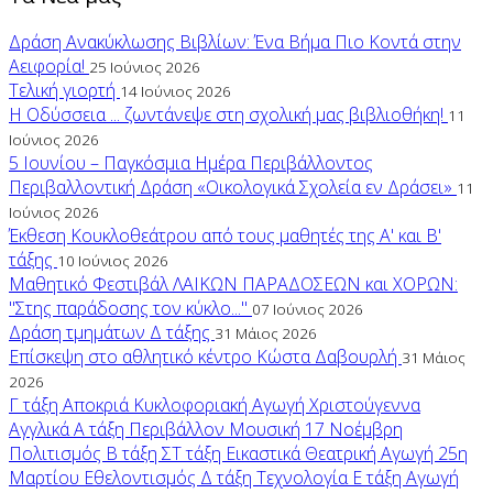
Δράση Ανακύκλωσης Βιβλίων: Ένα Βήμα Πιο Κοντά στην
Αειφορία!
25 Ιούνιος 2026
Τελική γιορτή
14 Ιούνιος 2026
Η Οδύσσεια ... ζωντάνεψε στη σχολική μας βιβλιοθήκη!
11
Ιούνιος 2026
5 Ιουνίου – Παγκόσμια Ημέρα Περιβάλλοντος
Περιβαλλοντική Δράση «Οικολογικά Σχολεία εν Δράσει»
11
Ιούνιος 2026
Έκθεση Κουκλοθεάτρου από τους μαθητές της Α' και Β'
τάξης
10 Ιούνιος 2026
Μαθητικό Φεστιβάλ ΛΑΙΚΩΝ ΠΑΡΑΔΟΣΕΩΝ και ΧΟΡΩΝ:
"Στης παράδοσης τον κύκλο..."
07 Ιούνιος 2026
Δράση τμημάτων Δ τάξης
31 Μάιος 2026
Επίσκεψη στο αθλητικό κέντρο Κώστα Δαβουρλή
31 Μάιος
2026
Γ τάξη
Αποκριά
Κυκλοφοριακή Αγωγή
Χριστούγεννα
Αγγλικά
Α τάξη
Περιβάλλον
Μουσική
17 Νοέμβρη
Πολιτισμός
Β τάξη
ΣΤ τάξη
Εικαστικά
Θεατρική Αγωγή
25η
Μαρτίου
Εθελοντισμός
Δ τάξη
Τεχνολογία
Ε τάξη
Αγωγή