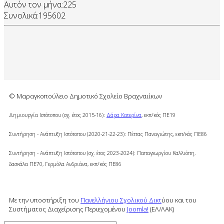
Αυτόν τον μήνα:
225
Συνολικά:
195602
© Μαραγκοπούλειο Δημοτικό Σχολείο Βραχναιίκων
Δημιουργία Ιστότοπου (σχ. έτος 2015-16):
Δάρα Κατερίνα
, εκπ/κός ΠΕ19
Συντήρηση - Ανάπτυξη Ιστότοπου (2020-21-22-23): Πέττας Παναγιώτης, εκπ/κός ΠΕ86
Συντήρηση - Ανάπτυξη Ιστότοπου (σχ. έτος 2023-2024): Παπαγεωργίου Καλλιόπη,
δασκάλα ΠΕ70, Γερμόλα Ανδριάνα,
εκπ/κός ΠΕ86
Με την υποστήριξη του
Πανελλήνιου Σχολικού Δικτ
ύου και του
Συστήματος Διαχείρισης Περιεχομένου
Joomla!
(ΕΛ/ΛΑΚ)