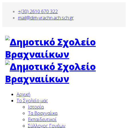
+(30) 2610 670 322
mail@dim-vrachn.ach.sch.gr
Αρχική
To Σχολείο μας
Ιστορία
Τα Βραχναίικα
Εκπαιδευτικοί
Σύλλογος Γονέων