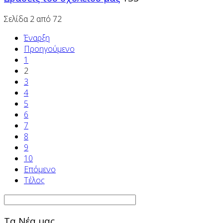
Σελίδα 2 από 72
Έναρξη
Προηγούμενο
1
2
3
4
5
6
7
8
9
10
Επόμενο
Τέλος
Τα Νέα μας