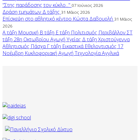
"Στης παράδοσης τον κύκλο..."
07 Ιούνιος 2026
Δράση τμημάτων Δ τάξης
31 Μάιος 2026
Επίσκεψη στο αθλητικό κέντρο Κώστα Δαβουρλή
31 Μάιος
2026
Α τάξη
Μουσική
Β τάξη
Ε τάξη
Πολιτισμός
Περιβάλλον
ΣΤ
τάξη
28η Οκτωβρίου
Αγωγή Υγείας
Δ τάξη
Χριστούγεννα
Αθλητισμός
Πάσχα
Γ τάξη
Εικαστικά
Εθελοντισμός
17
Νοέμβρη
Κυκλοφοριακή Αγωγή
Τεχνολογία
Αγγλικά