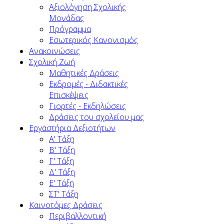
Αξιολόγηση Σχολικής
Μονάδας
Πρόγραμμα
Εσωτερικός Κανονισμός
Ανακοινώσεις
Σχολική Ζωή
Μαθητικές Δράσεις
Εκδρομές - Διδακτικές
Επισκέψεις
Γιορτές - Εκδηλώσεις
Δράσεις του σχολείου μας
Εργαστήρια Δεξιοτήτων
Α' Τάξη
Β' Τάξη
Γ' Τάξη
Δ' Τάξη
Ε' Τάξη
ΣΤ' Τάξη
Καινοτόμες Δράσεις
Περιβαλλοντική