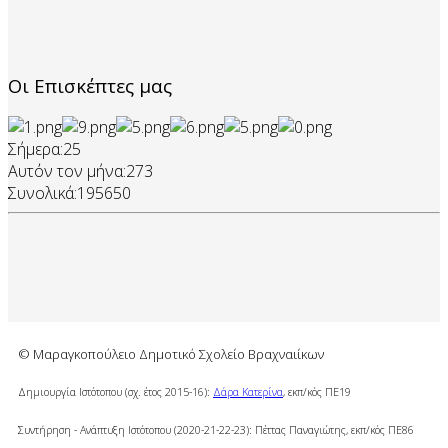
Οι Επισκέπτες μας
Σήμερα:
25
Αυτόν τον μήνα:
273
Συνολικά:
195650
© Μαραγκοπούλειο Δημοτικό Σχολείο Βραχναιίκων
Δημιουργία Ιστότοπου (σχ. έτος 2015-16):
Δάρα Κατερίνα
, εκπ/κός ΠΕ19
Συντήρηση - Ανάπτυξη Ιστότοπου (2020-21-22-23): Πέττας Παναγιώτης, εκπ/κός ΠΕ86