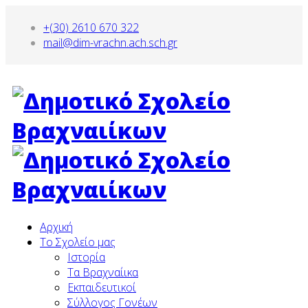
+(30) 2610 670 322
mail@dim-vrachn.ach.sch.gr
Αρχική
To Σχολείο μας
Ιστορία
Τα Βραχναίικα
Εκπαιδευτικοί
Σύλλογος Γονέων