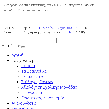
Συντήρηση - Ανάπτυξη Ιστότοπου (σχ. έτος 2023-2024): Παπαγεωργίου Καλλιόπη,
δασκάλα ΠΕ70, Γερμόλα Ανδριάνα,
εκπ/κός ΠΕ86
Με την υποστήριξη του
Πανελλήνιου Σχολικού Δικτ
ύου και του
Συστήματος Διαχείρισης Περιεχομένου
Joomla!
(ΕΛ/ΛΑΚ)
Αναζήτηση
Αρχική
To Σχολείο μας
Ιστορία
Τα Βραχναίικα
Εκπαιδευτικοί
Σύλλογος Γονέων
Αξιολόγηση Σχολικής Μονάδας
Πρόγραμμα
Εσωτερικός Κανονισμός
Ανακοινώσεις
Σχολική Ζωή