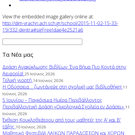
View the embedded image gallery online at:
http://dim-vrachn.ach.sch.gr/school/2015-11-02-15-33-
19/332-dentra#sigFreeIdae4e2521a6
Τα Νέα μας
Δράση Ανακύκλωσης Βιβλίων: Ένα Βήμα Πιο Κοντά στην
Αειφορία!
25 Ιούνιος 2026
Τελική γιορτή
14 Ιούνιος 2026
Η Οδύσσεια ... ζωντάνεψε στη σχολική μας βιβλιοθήκη!
11
Ιούνιος 2026
5 Ιουνίου – Παγκόσμια Ημέρα Περιβάλλοντος
Περιβαλλοντική Δράση «Οικολογικά Σχολεία εν Δράσει»
11
Ιούνιος 2026
Έκθεση Κουκλοθεάτρου από τους μαθητές της Α' και Β'
τάξης
10 Ιούνιος 2026
Μαθητικό Φεστιβάλ ΛΑΙΚΩΝ ΠΑΡΑΔΟΣΕΩΝ και ΧΟΡΩΝ: