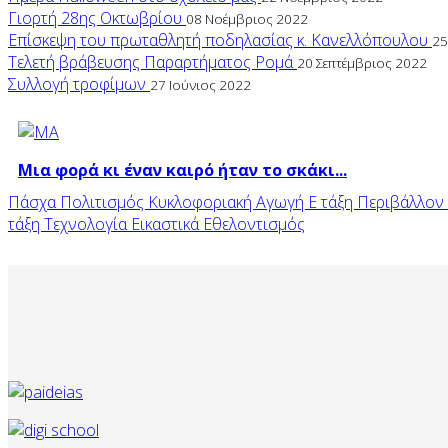
Γιορτή 28ης Οκτωβρίου
08 Νοέμβριος 2022
Επίσκεψη του πρωταθλητή ποδηλασίας κ. Κανελλόπουλου
25
Τελετή βράβευσης Παραρτήματος Ρομά
20 Σεπτέμβριος 2022
Συλλογή τροφίμων
27 Ιούνιος 2022
Μια φορά κι έναν καιρό ήταν το σκάκι...
Πάσχα
Πολιτισμός
Κυκλοφοριακή Αγωγή
Ε τάξη
Περιβάλλον
τάξη
Τεχνολογία
Εικαστικά
Εθελοντισμός