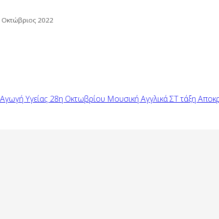
 Οκτώβριος 2022
Αγωγή Υγείας
28η Οκτωβρίου
Μουσική
Αγγλικά
ΣΤ τάξη
Αποκ