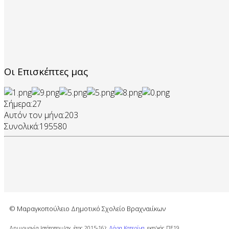
Οι Επισκέπτες μας
Σήμερα:
27
Αυτόν τον μήνα:
203
Συνολικά:
195580
© Μαραγκοπούλειο Δημοτικό Σχολείο Βραχναιίκων
Δημιουργία Ιστότοπου (σχ. έτος 2015-16):
Δάρα Κατερίνα
, εκπ/κός ΠΕ19