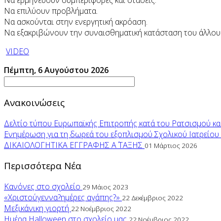
Να ερμηνεύουν συμπεριφορές και στάσεις.
Να επιλύουν προβλήματα.
Να ασκούνται στην ενεργητική ακρόαση.
Να εξακριβώνουν την συναισθηματική κατάσταση του άλλου 
VIDEO
Πέμπτη, 6 Αυγούστου 2026
Ανακοινώσεις
Δελτίο τύπου Ευρωπαϊκής Επιτροπής κατά του Ρατσισμού και
Ενημέρωση για τη δωρεά του εξοπλισμού Σχολικού Ιατρείου
ΔΙΚΑΙΟΛΟΓΗΤΙΚΑ ΕΓΓΡΑΦΗΣ Α΄ ΤΑΞΗΣ
01 Μάρτιος 2026
Περισσότερα Νέα
Κανόνες στο σχολείο
29 Μάιος 2023
«Χριστούγεννα?ημέρες αγάπης?»
22 Δεκέμβριος 2022
Μεξικάνικη γιορτή
22 Νοέμβριος 2022
Ημέρα Halloween στο σχολείο μας
22 Νοέμβριος 2022