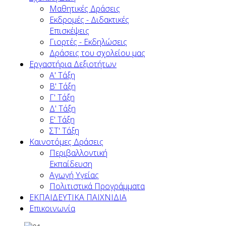
Μαθητικές Δράσεις
Εκδρομές - Διδακτικές
Επισκέψεις
Γιορτές - Εκδηλώσεις
Δράσεις του σχολείου μας
Εργαστήρια Δεξιοτήτων
Α' Τάξη
Β' Τάξη
Γ' Τάξη
Δ' Τάξη
Ε' Τάξη
ΣΤ' Τάξη
Καινοτόμες Δράσεις
Περιβαλλοντική
Εκπαίδευση
Αγωγή Υγείας
Πολιτιστικά Προγράμματα
ΕΚΠΑΙΔΕΥΤΙΚΑ ΠΑΙΧΝΙΔΙΑ
Επικοινωνία