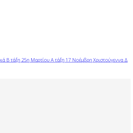
ριά
Β τάξη
25η Μαρτίου
Α τάξη
17 Νοέμβρη
Χριστούγεννα
Δ