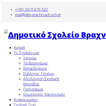
+(30) 2610 670 322
mail@dim-vrachn.ach.sch.gr
Αρχική
To Σχολείο μας
Ιστορία
Τα Βραχναίικα
Εκπαιδευτικοί
Σύλλογος Γονέων
Αξιολόγηση Σχολικής
Μονάδας
Πρόγραμμα
Εσωτερικός Κανονισμός
Ανακοινώσεις
Σχολική Ζωή